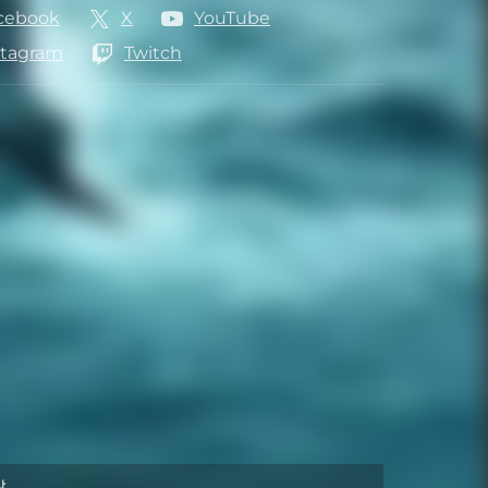
cebook
X
YouTube
stagram
Twitch
막