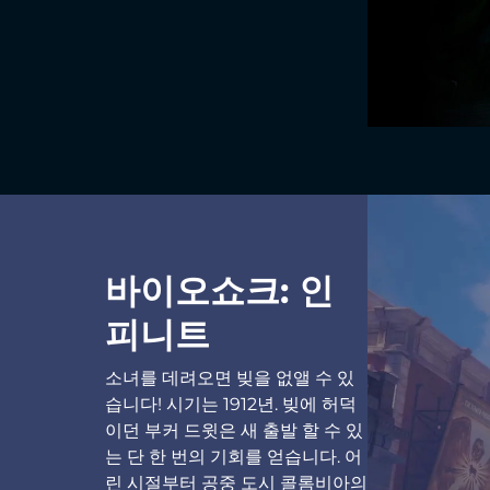
바이오쇼크: 인
피니트
소녀를 데려오면 빚을 없앨 수 있
습니다! 시기는 1912년. 빚에 허덕
이던 부커 드윗은 새 출발 할 수 있
는 단 한 번의 기회를 얻습니다. 어
린 시절부터 공중 도시 콜롬비아의