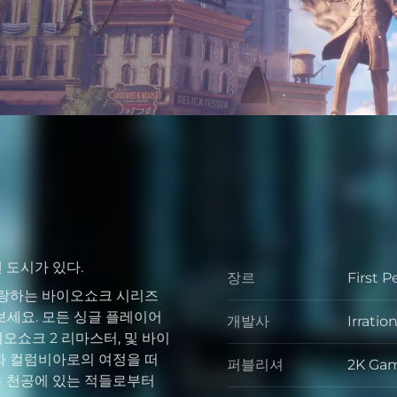
 도시가 있다.
장르
First 
장르
자랑하는 바이오쇼크 시리즈
보세요. 모든 싱글 플레이어
개발사
Irrati
개발사
쇼크 2 리마스터, 및 바이
와 컬럼비아로의 여정을 떠
퍼블리셔
2K Ga
퍼블리
은 천공에 있는 적들로부터