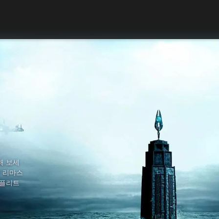
해 보세
크 리마스
컴플리트