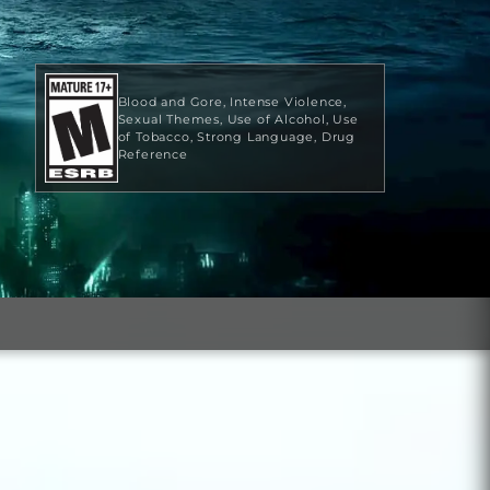
Blood and Gore
Intense Violence
Sexual Themes
Use of Alcohol
Use
of Tobacco
Strong Language
Drug
Reference
US$59.99