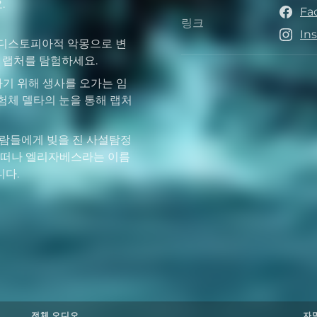
.
Fa
링크
링크
In
 디스토피아적 악몽으로 변
 랩처를 탐험하세요.
하기 위해 생사를 오가는 임
험체 델타의 눈을 통해 랩처
사람들에게 빚을 진 사설탐정
을 떠나 엘리자베스라는 이름
니다.
전체 오디오
자