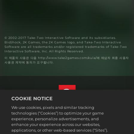
© 2002-2017 Take-Two Interactive Software and its subsidiaries.
BioShock, 2K Games, the 2K Games logo, and Take-Two Interactive
Software are all trademarks and/or registered trademarks of Take-Two
Interactive Software, Inc. All Rights Reserved.
이 제품의 사용은 다음 http://www.take2games.com/eula/에 제삼자 최종 사용자
사용권 계약에 동의가 요구됩니다.
COOKIE NOTICE
We use cookies, pixels and similar tracking
한국어
technologies (“Cookies”) to optimize your game
법률
experience, personalize advertisements, and
enhance your experience across our websites,
개인정보 취급방침
applications, or other web-based services (“Sites”).
쿠키 정책