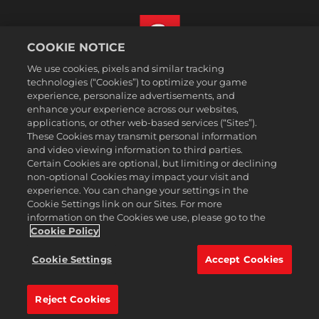
COOKIE NOTICE
We use cookies, pixels and similar tracking
한국어
technologies (“Cookies”) to optimize your game
법률
experience, personalize advertisements, and
enhance your experience across our websites,
개인정보 취급방침
applications, or other web-based services (“Sites”).
쿠키 정책
These Cookies may transmit personal information
지원
and video viewing information to third parties.
Certain Cookies are optional, but limiting or declining
개인정보를판매하거나공유하지마십시오
non-optional Cookies may impact your visit and
주문 검색 및 환불
experience. You can change your settings in the
Cookie Settings link on our Sites. For more
2K 광고 파트너
information on the Cookies we use, please go to the
©2016-2026 Take-Two Interactive Software Inc. 2K, Firaxis Games,
Cookie Policy
Civilization, and their respective logos are trademarks of Take-Two
Interactive Software, Inc. All rights reserved.
Cookie Settings
Accept Cookies
여기에 포함된 모든 상표는 해당 소유자의 자산입니다.
Reject Cookies