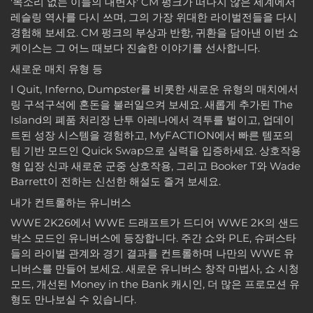
'목소리 없는 이들의 대변자' CM 펑크가 떠나지 않은 세계에서
레슬링 역사를 다시 쓰며, 그의 가장 위대한 라이벌전들을 다시
경험해 보세요. CM 펑크의 부상과 반항, 귀환을 담아낸 이번 쇼
케이스는 그 어느 때보다 진솔한 이야기를 선사합니다.
새로운 매치 유형 등
I Quit, Inferno, Dumpster를 비롯한 새로운 유형의 매치에서
링 구석구석에 혼돈을 불러일으켜 보세요. 새롭게 추가된 The
Island의 폐품 처리장 난투 아레나에서 격투를 벌이고, 업데이
트된 성장 시스템을 경험하고, MyFACTION에서 빠른 템포의
팀 기반 모드인 Quick Swap으로 실력을 입증하세요. 상호작용
형 입장 신과 새로운 군중 상호작용, 그리고 Booker T와 Wade
Barrett이 전하는 신선한 해설도 즐겨 보세요.
내가 컨트롤하는 유니버스
WWE 2K26에서 WWE 드래프트가 드디어 WWE 2K의 샌드
박스 모드인 유니버스에 등장합니다. 주간 쇼와 PLE, 슈퍼스타
들의 라이벌 관계와 경기 결과를 컨트롤하며 나만의 WWE 유
니버스를 만들어 보세요. 새로운 유니버스 창작 마법사, 쇼 시청
모드, 개선된 Money in the Bank 캐시인, 더 많은 프로모션 유
형도 만나보실 수 있습니다.