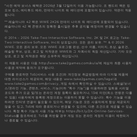
*사전 예약 보너스 혜택은 2026년 3월 12일까지 이용 가능합니다. 조 헨드리 팩은 킹
오브 킹스, 에티튜드 에라, 먼데이 나이트 워 에디션에 포함되어 있습니다. 약관이 적용
됩니다.
** 레슬마니아 42 팩은 WWE 2K26 먼데이 나이트 워 에디션에 포함되어 있습니다.
레슬마니아 42 팩 콘텐츠의 정확한 출시일은 추후 공지될 예정이며 변경될 수 있습니
다.
© 2014 – 2026 Take-Two Interactive Software, Inc. 2K 및 2K 로고는 Take-
Two Interactive Software, Inc의 상표입니다. 모든 권리 보유. ™ & © 2026
WWE. 모든 권리 보유. 모든 WWE 프로그램 편성, 선수 이름, 이미지, 초상, 슬로건,
레슬링 무브, 상표, 로고 및 저작권은 WWE와 그 자회사의 독점 재산입니다. 기타 모든
상표, 로고 및 저작권은 해당 소유주의 재산입니다.
이 제품의 사용은 다음 http://www.take2games.com/eula/에 제삼자 최종 사용자
사용권 계약에 동의가 요구됩니다.
구매를 완료하면 ToS(서비스 사용 조건)와 개인정보 취급방침에 따라 디지털 제품에
대한 라이선스가 제공되며, 해당 내용은 www.take2games.com/legal과
www.take2games.com/privacy, 게임 속에서 확인하실 수 있습니다. 스페셜/보너
스/온라인 기능, 콘텐츠, 서비스, 기능(이하 “특수 기능”)을 이용하려면 일회용 시리얼
코드와 추가 요금 및/또는 온라인 계정 등록이 필요하거나, 13세 미만(최소 연령은 다를
수 있음) 사용자에게 등록된 계정으로는 이용하지 못할 수 있습니다. 특수 기능을 이용
하려면 인터넷 연결이 필요할 수 있으며, 해당 기능은 모든 사용자에게 항상 제공되지
않을 수 있고, ToS에 따라 종료되거나 변경될 수 있으며, 다른 조건으로 제공될 수 있습
니다. 특정 특수 기능의 사용 가능 여부는 https://bit.ly/2K-Online-Services-
Status를 참조하세요. ToS를 위반할 경우 게임 또는 온라인 계정의 이용이 제한되거
나 종료될 수 있습니다.