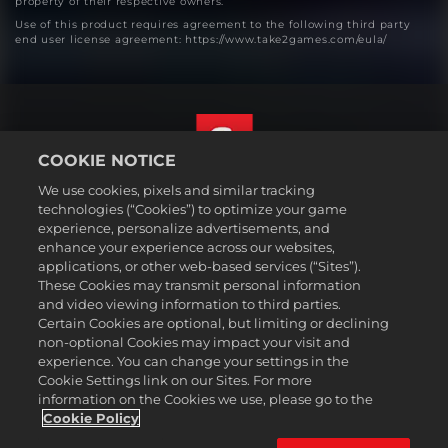
property of their respective owners.
Use of this product requires agreement to the following third party
end user license agreement: https://www.take2games.com/eula/
COOKIE NOTICE
We use cookies, pixels and similar tracking
한국어
technologies (“Cookies”) to optimize your game
법률
experience, personalize advertisements, and
enhance your experience across our websites,
개인정보 취급방침
applications, or other web-based services (“Sites”).
쿠키 정책
These Cookies may transmit personal information
지원
and video viewing information to third parties.
Certain Cookies are optional, but limiting or declining
개인정보를판매하거나공유하지마십시오
non-optional Cookies may impact your visit and
주문 검색 및 환불
experience. You can change your settings in the
Cookie Settings link on our Sites. For more
2K 광고 파트너
information on the Cookies we use, please go to the
©2016-2026 Take-Two Interactive Software Inc. 2K, Firaxis Games,
Cookie Policy
Civilization, and their respective logos are trademarks of Take-Two
Interactive Software, Inc. All rights reserved.