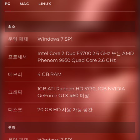
PC
MAC
LINUX
최소
운영 체제
Windows 7 SP1
운영 체제
Intel Core 2 Duo E4700 2.6 GHz 또는 AMD
프로세서
프로세서
Phenom 9950 Quad Core 2.6 GHz
메모리
4 GB RAM
메모리
1GB ATI Radeon HD 5770, 1GB NVIDIA
그래픽
그래픽
GeForce GTX 460 이상
디스크
70 GB HD 사용 가능 공간
디스크
권장
운영 체제
Windows 7 SP1