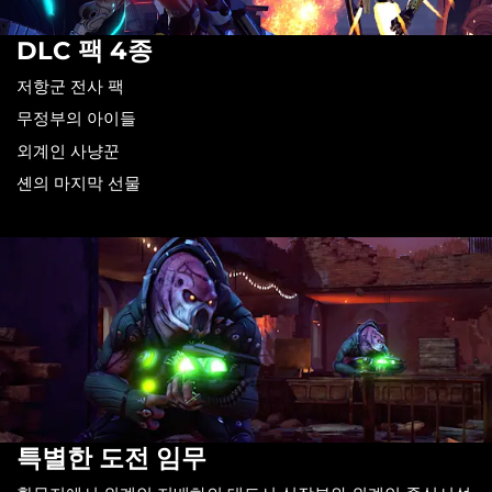
DLC 팩 4종
저항군 전사 팩
무정부의 아이들
외계인 사냥꾼
셴의 마지막 선물
특별한 도전 임무