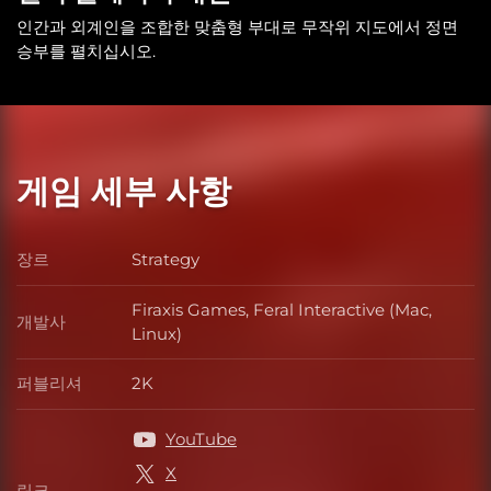
인간과 외계인을 조합한 맞춤형 부대로 무작위 지도에서 정면
승부를 펼치십시오.
게임 세부 사항
장르
Strategy
장르
Firaxis Games, Feral Interactive (Mac,
개발사
개발사
Linux)
퍼블리셔
2K
퍼블리셔
YouTube
X
링크