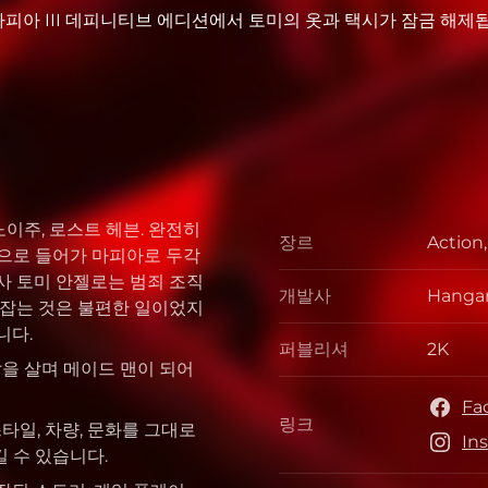
마피아 III 데피니티브 에디션에서 토미의 옷과 택시가 잠금 해제
노이주, 로스트 헤븐. 완전히
장르
Action
장르
직으로 들어가 마피아로 두각
사 토미 안젤로는 범죄 조직
개발사
Hangar
개발사
 잡는 것은 불편한 일이었지
니다.
퍼블리셔
2K
퍼블리
삶을 살며 메이드 맨이 되어
Fa
링크
스타일, 차량, 문화를 그대로
링크
In
 수 있습니다.