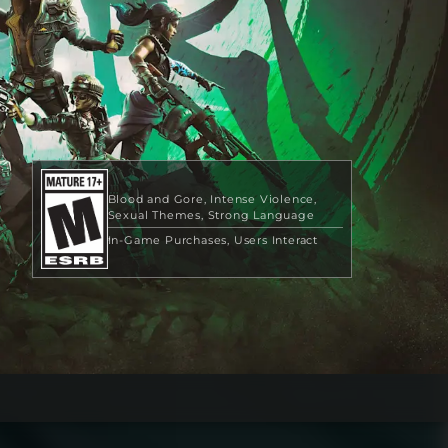
Blood and Gore
Intense Violence
Sexual Themes
Strong Language
In-Game Purchases
Users Interact