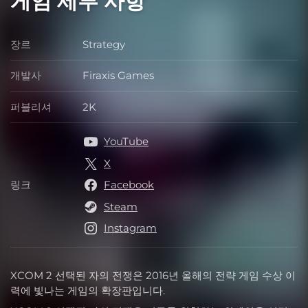
게임 세부 사항
장르
Strategy
장르
개발사
Firaxis Games
개발사
퍼블리셔
2K
퍼블리셔
YouTube
X
링크
Facebook
링크
Steam
Instagram
XCOM 2 선택된 자의 전쟁은 2016년 올해의 전략 게임 수상 이
력에 빛나는 게임의 확장판입니다.