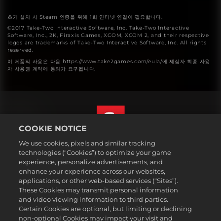
초기 설치 시 Steam 인증을 위해 1회 인터넷 연결이 필요합니다.
©2017 Take-Two Interactive Software, Inc. Take-Two Interactive
Software, Inc., 2K, Firaxis Games, XCOM, XCOM 2, and their respective
logos are trademarks of Take-Two Interactive Software, Inc. All rights
reserved.
이 제품의 사용은 다음 https://www.take2games.com/eula/에 제삼자 최종 사용
자 사용권 계약에 동의가 요구됩니다.
COOKIE NOTICE
We use cookies, pixels and similar tracking
한국어
technologies (“Cookies”) to optimize your game
법률
experience, personalize advertisements, and
enhance your experience across our websites,
개인정보 취급방침
applications, or other web-based services (“Sites”).
쿠키 정책
These Cookies may transmit personal information
지원
and video viewing information to third parties.
Certain Cookies are optional, but limiting or declining
개인정보를판매하거나공유하지마십시오
non-optional Cookies may impact your visit and