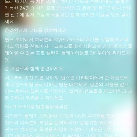
드레 애거시 등 처럼 스매싱 하이라이트를 선보이세요. 플레이
가능한 24명 이상의 프로 중 선택하고 로컬 및 온라인에서 상대
편 선수에 맞서 그들의 폭발적인 힘과 영리한 기술을 맘껏 펼치
세요.
온라인에서 코트를 장악하세요
월드 투어에서 여러분의 MyPLAYER의 패기를 시험해보고 테
니스 역량을 선보이거나 크로스플레이 지원으로 전 세계에서 플
레이할 수 있는 프로 챌린지 플레이어들로 2K 투어에 뛰어드세
요.
존 매켄로와 함께 훈련하세요
서브부터 멋진 드롭 샷까지, 탑스핀 아카데미에서 존 매켄로에
게 레전드처럼 플레이하는 법을 배우세요. 일련의 기술을 갈고
닦는 훈련과 챌린지를 거치면서 발전된 컨트롤을 마스터하고 모
든 면에서 우위를 차지하세요.
MyPLAYER를 맞춤설정하세요
여러분의 플레이 스타일에 꼭 맞춘 MyPLAYER를 만들고 코트
위에서 여러분의 복장을 선택하세요! 광범위한 커스터마이징 옵
션으로 여러분의 특성을 세밀히 조정하고 새로운 코치, 액세서
리와 아디다스, 헤드, 라코스테, 뉴발란스, 나이키, 윌슨 등의 장