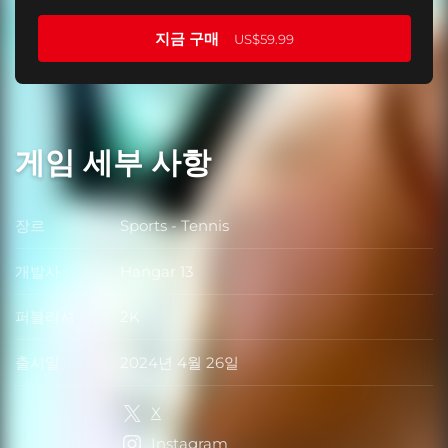
지금 구매
US$59.99
게임 세부 사항
장르
Sports - Tennis
장르
개발사
Hangar 13
개발사
퍼블리셔
2K
퍼블리셔
출시일
2024년 4월 26일
출시일
X
Instagram