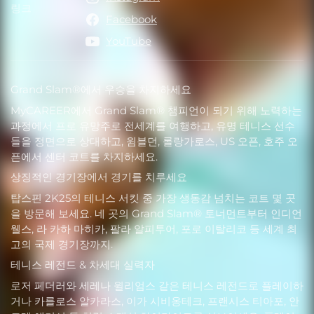
링크
링크
Facebook
YouTube
Grand Slam®에서 우승을 차지하세요
MyCAREER에서 Grand Slam® 챔피언이 되기 위해 노력하는
과정에서 프로 유망주로 전세계를 여행하고, 유명 테니스 선수
들을 정면으로 상대하고, 윔블던, 롤랑가로스, US 오픈, 호주 오
픈에서 센터 코트를 차지하세요.
상징적인 경기장에서 경기를 치루세요
탑스핀 2K25의 테니스 서킷 중 가장 생동감 넘치는 코트 몇 곳
을 방문해 보세요. 네 곳의 Grand Slam® 토너먼트부터 인디언
웰스, 라 카하 마히카, 팔라 알피투어, 포로 이탈리코 등 세계 최
고의 국제 경기장까지.
테니스 레전드 & 차세대 실력자
로저 페더러와 세레나 윌리엄스 같은 테니스 레전드로 플레이하
거나 카를로스 알카라스, 이가 시비옹테크, 프랜시스 티아포, 안