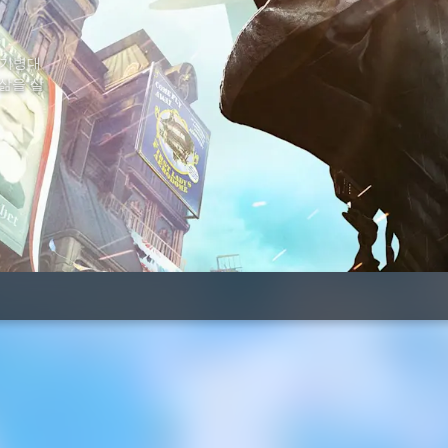
 기병대
삶을 살