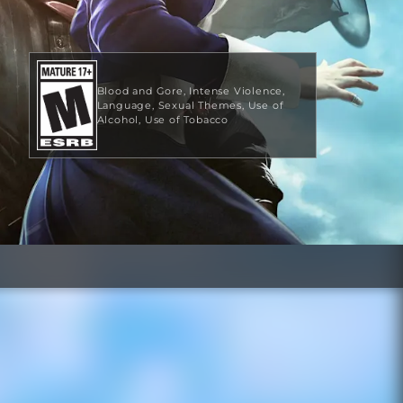
Blood and Gore
Intense Violence
Language
Sexual Themes
Use of
Alcohol
Use of Tobacco