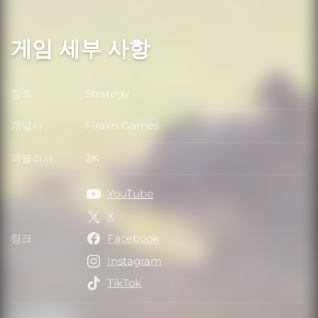
게임 세부 사항
장르
Strategy
장르
개발사
Firaxis Games
개발사
퍼블리셔
2K
퍼블리셔
YouTube
X
링크
Facebook
링크
Instagram
TikTok