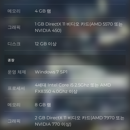
메모리
4 GB 램
메모리
1 GB DirectX 11 비디오 카드(AMD 5570 또는
그래픽
그래픽
NVIDIA 450)
디스크
12 GB 이상
디스크
권장
운영 체제
Windows 7 SP1
운영 체제
4세대 Intel Core i5 2.5Ghz 또는 AMD
프로세서
프로세서
FX8350 4.0Ghz 이상
메모리
8 GB 램
메모리
2 GB DirectX 11 비디오 카드(AMD 7970 또는
그래픽
그래픽
NVIDIA 770 이상)