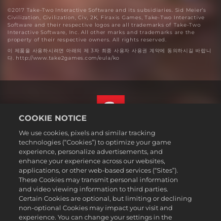
©2017 Take-Two Interactive Software and its subsidiaries. Sid Meier’s
Civilization, Civilization, Civ, 2K, Firaxis Games, Take-Two Interactive
Software and their respective logos are all trademarks of Take-Two
Interactive Software, Inc. All other marks and trademarks are the
property of their respective owners. All rights reserved.
이 제품을 사용하시려면 아래의 제 3자 최종 사용자 사용권 계약에 동의하시길 바랍니
다. http://www.take2games.com/eula/ko
COOKIE NOTICE
We use cookies, pixels and similar tracking
한국어
technologies (“Cookies”) to optimize your game
법률
experience, personalize advertisements, and
enhance your experience across our websites,
개인정보 취급방침
applications, or other web-based services (“Sites”).
쿠키 정책
These Cookies may transmit personal information
지원
and video viewing information to third parties.
Certain Cookies are optional, but limiting or declining
개인정보를판매하거나공유하지마십시오
non-optional Cookies may impact your visit and
주문 검색 및 환불
experience. You can change your settings in the