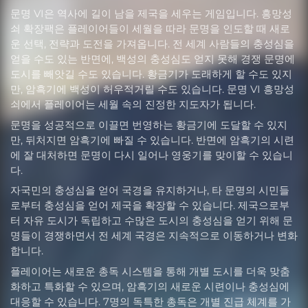
문명 VI은 역사에 길이 남을 제국을 세우는 게임입니다. 흥망성
쇠 확장팩은 플레이어들이 세월을 따라 문명을 인도할 때 새로
운 선택, 전략과 도전을 가져옵니다. 전 세계 사람들의 충성심을
얻을 수도 있는 반면에, 백성의 충성심도 얻지 못해 경쟁 문명에
도시를 빼앗길 수도 있습니다. 황금기가 도래하게 할 수도 있지
만, 암흑기에 백성이 허우적거릴 수도 있습니다. 문명 VI 흥망성
쇠에서 플레이어는 세월 속의 진정한 지도자가 됩니다.
문명을 성공적으로 이끌면 번영하는 황금기에 도달할 수 있지
만, 뒤처지면 암흑기에 빠질 수 있습니다. 반면에 암흑기의 시련
에 잘 대처하면 문명이 다시 일어나 영웅기를 맞이할 수 있습니
다.
자국민의 충성심을 얻어 국경을 유지하거나, 타 문명의 시민들
로부터 충성심을 얻어 제국을 확장할 수 있습니다. 제국으로부
터 자유 도시가 독립하고 수많은 도시의 충성심을 얻기 위해 문
명들이 경쟁하면서 전 세계 국경은 지속적으로 이동하거나 변화
합니다.
플레이어는 새로운 총독 시스템을 통해 개별 도시를 더욱 맞춤
화하고 특화할 수 있으며, 암흑기의 새로운 시련이나 충성심에
대응할 수 있습니다. 7명의 독특한 총독은 개별 진급 체계를 가