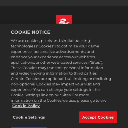
COOKIE NOTICE
Polski
We use cookies, pixels and similar tracking
Prawne
technologies (“Cookies”) to optimize your game
experience, personalize advertisements, and
Polityka prywatności
enhance your experience across our websites,
Polityka plików cookies
applications, or other web-based services (“Sites”).
These Cookies may transmit personal information
Wsparcie
and video viewing information to third parties.
Zakaz sprzedawania i udostępniania moich danych osobowych
Certain Cookies are optional, but limiting or declining
Order Lookup & Refunds
non-optional Cookies may impact your visit and
experience. You can change your settings in the
2K Ad Partners
Cookie Settings link on our Sites. For more
information on the Cookies we use, please go to the
©2016-2026 Take-Two Interactive Software Inc. 2K, Firaxis Games,
Civilization, and their respective logos are trademarks of Take-Two
Cookie Policy
Interactive Software, Inc. All rights reserved.
Wszelkie znaki handlowe wymienione w niniejszym dokumencie są
Cookie Settings
Accept Cookies
własnością ich odpowiednich posiadaczy.