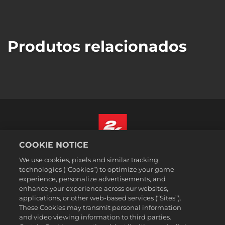
Produtos relacionados
COOKIE NOTICE
Português - Brasil
We use cookies, pixels and similar tracking
Termos legais
technologies (“Cookies”) to optimize your game
experience, personalize advertisements, and
Política de Privacidade
enhance your experience across our websites,
Política de Cookies
applications, or other web-based services (“Sites”).
These Cookies may transmit personal information
Suporte
and video viewing information to third parties.
Não vender nem compartilhar minhas informações pessoais