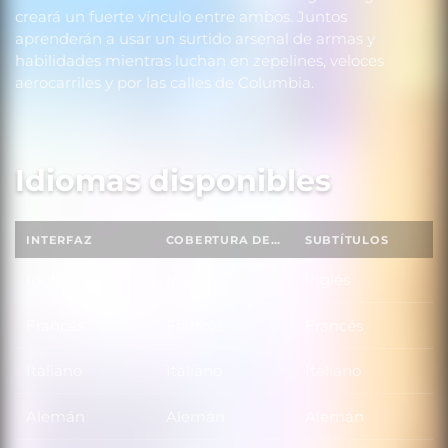
creará un fuerte vínculo entre ambos. Juntos
aprenderán a usar un surtido arsenal de armas y
habilidades mientras luchan en zepelines, veloces
aerocarriles y por las calles de Columbia.
Idiomas disponibles
INTERFAZ
COBERTURA DE SONIDO TOTAL
SUBTÍTULOS
Inglés
Inglés
Inglés
Francés
Francés
Francés
Italiano
Italiano
Italiano
Alemán
Alemán
Alemán