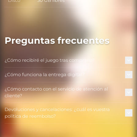
Disco
30 GB libres
Disco
Preguntas frecuentes
¿Cómo recibiré el juego tras comprarlo?
¿Cómo funciona la entrega digital?
¿Cómo contacto con el servicio de atención al
cliente?
Devoluciones y cancelaciones: ¿cuál es vuestra
política de reembolso?