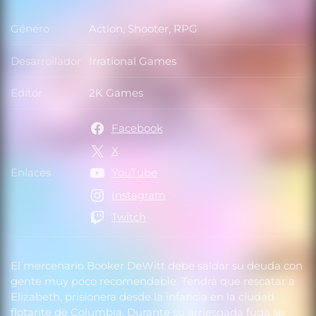
Género
Action, Shooter, RPG
Género
Desarrollador
Irrational Games
Desarrollador
Editor
2K Games
Editor
Facebook
X
Enlaces
YouTube
Enlaces
Instagram
Twitch
El mercenario Booker DeWitt debe saldar su deuda con
gente muy poco recomendable. Tendrá que rescatar a
Elizabeth, prisionera desde la infancia en la ciudad
flotante de Columbia. Durante su arriesgada fuga se