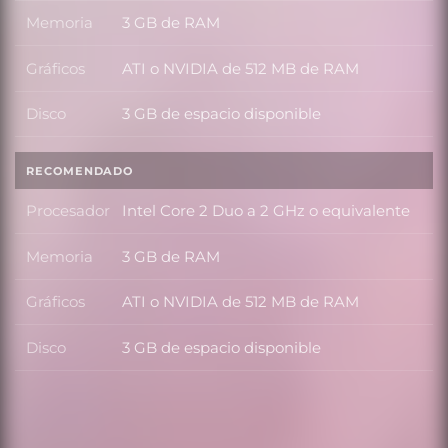
Memoria
3 GB de RAM
Memoria
Gráficos
ATI o NVIDIA de 512 MB de RAM
Gráficos
Disco
3 GB de espacio disponible
Disco
RECOMENDADO
Procesador
Intel Core 2 Duo a 2 GHz o equivalente
Procesador
Memoria
3 GB de RAM
Memoria
Gráficos
ATI o NVIDIA de 512 MB de RAM
Gráficos
Disco
3 GB de espacio disponible
Disco