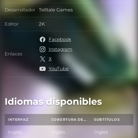
Desarrollador
Telltale Games
Desarrollador
Editor
2K
Editor
Facebook
Instagram
Enlaces
Enlaces
X
YouTube
Idiomas disponibles
INTERFAZ
COBERTURA DE SONIDO TOTAL
SUBTÍTULOS
Inglés
Inglés
Inglés