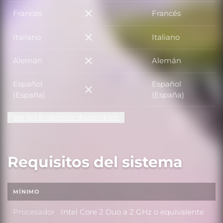
Francés
Francés
Francés
Italiano
Italiano
Italiano
Alemán
Alemán
Alemán
Español
Español
Español (España)
(España)
(España)
Ver los 6 idiomas disponibles
Requisitos del sistema
MÍNIMO
Procesador
Intel Core 2 Duo a 2 GHz o equivalente
Procesador