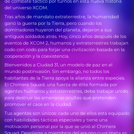
de combate táctico por turnos en esta nueva historia
del universo XCOM.
Tras años de mandato extraterrestre, la humanidad
ganó la guerra por la Tierra, pero cuando los
dominadores huyeron del planeta, dejaron a sus
antiguos soldados atrás. Hoy, cinco años después de los
eventos de XCOM 2, humanos y extraterrestres trabajan
codo con codo para forjar una civilización basada en la
cooperación y la coexistencia.
Bienvenidos a Ciudad 31, un modelo de paz en el
mundo postinvasión. Sin embargo, no todos los
habitantes de la Tierra apoya la alianza entre especies.
El Chimera Squad, una fuerza de élite formada por
agentes humanos y extraterrestres, debe trabajar unido
para destruir las amenazas ocultas que pretenden
promover el caos en la ciudad.
Tus agentes son únicos: cada uno de ellos está equipado
con habilidades tácticas especiales y tiene una
motivación personal por la que se unió al Chimera
Squad. Despliega a miembros del equipo cuya meta es