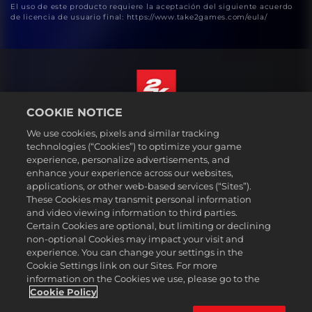
El uso de este producto requiere la aceptación del siguiente acuerdo
de licencia de usuario final: https://www.take2games.com/eula/
COOKIE NOTICE
Español
We use cookies, pixels and similar tracking
Aviso legal
technologies (“Cookies”) to optimize your game
experience, personalize advertisements, and
Política de privacidad
enhance your experience across our websites,
Política de cookies
applications, or other web-based services (“Sites”).
These Cookies may transmit personal information
Atención al cliente
and video viewing information to third parties.
No vender ni compartir mis datos personales
Certain Cookies are optional, but limiting or declining
Búsqueda de pedidos y reembolsos
non-optional Cookies may impact your visit and
experience. You can change your settings in the
Socios publicitarios de 2K Ad
Cookie Settings link on our Sites. For more
information on the Cookies we use, please go to the
©2016-2026 Take-Two Interactive Software Inc. 2K, Firaxis Games,
Civilization, and their respective logos are trademarks of Take-Two
Cookie Policy
Interactive Software, Inc. All rights reserved.
Todas las marcas comerciales son propiedad de sus respectivos