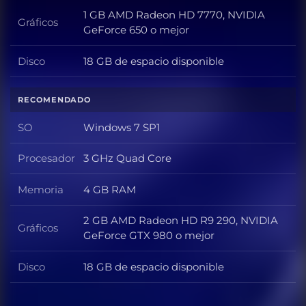
1 GB AMD Radeon HD 7770, NVIDIA
Gráficos
Gráficos
GeForce 650 o mejor
Disco
18 GB de espacio disponible
Disco
RECOMENDADO
SO
Windows 7 SP1
SO
Procesador
3 GHz Quad Core
Procesador
Memoria
4 GB RAM
Memoria
2 GB AMD Radeon HD R9 290, NVIDIA
Gráficos
Gráficos
GeForce GTX 980 o mejor
Disco
18 GB de espacio disponible
Disco