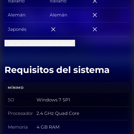
Italiano
Italiano
Italiano
Alemán
Alemán
Alemán
Japonés
Japonés
Japonés
Ver los 11 idiomas disponibles
Requisitos del sistema
MÍNIMO
SO
Windows 7 SP1
SO
Procesador
2.4 GHz Quad Core
Procesador
Memoria
4 GB RAM
Memoria