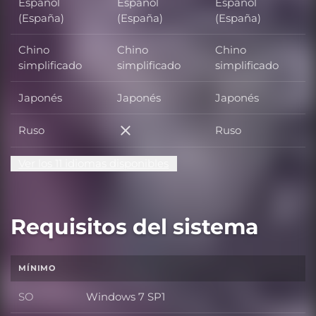
Español
Español
Español
(España)
(España)
(España)
Chino
Chino
Chino
simplificado
simplificado
simplificado
Japonés
Japonés
Japonés
Ruso
Ruso
Ruso
Ver los 11 idiomas disponibles
Requisitos del sistema
MÍNIMO
SO
Windows 7 SP1
SO