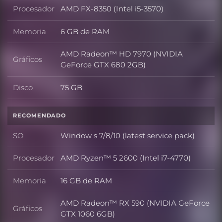
Procesador
AMD FX-8350 (Intel i5-3570)
Procesador
Memoria
6 GB de RAM
Memoria
AMD Radeon™ HD 7970 (NVIDIA
Gráficos
Gráficos
GeForce GTX 680 2GB)
Disco
75 GB
Disco
RECOMENDADO
SO
Window s 7/8/10 (latest service pack)
SO
Procesador
AMD Ryzen™ 5 2600 (Intel i7-4770)
Procesador
Memoria
16 GB de RAM
Memoria
AMD Radeon™ RX 590 (NVIDIA GeForce
Gráficos
Gráficos
GTX 1060 6GB)