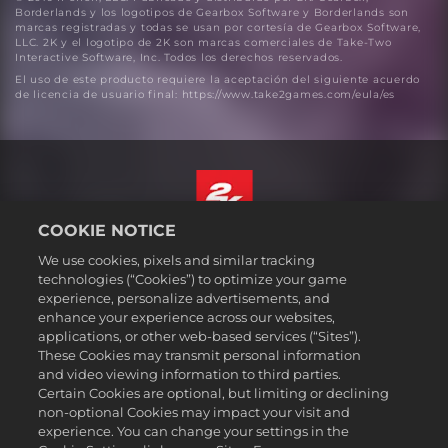
Borderlands y los logotipos de Gearbox Software y Borderlands son
marcas registradas y todas se usan por cortesía de Gearbox Software,
LLC. 2K y el logotipo de 2K son marcas comerciales de Take-Two
Interactive Software, Inc. Todos los derechos reservados.
El uso de este producto requiere la aceptación del siguiente acuerdo
de licencia de usuario final: https://www.take2games.com/eula/es
COOKIE NOTICE
Español
We use cookies, pixels and similar tracking
Aviso legal
technologies (“Cookies”) to optimize your game
experience, personalize advertisements, and
Política de privacidad
enhance your experience across our websites,
Política de cookies
applications, or other web-based services (“Sites”).
These Cookies may transmit personal information
Atención al cliente
and video viewing information to third parties.
No vender ni compartir mis datos personales
Certain Cookies are optional, but limiting or declining
Búsqueda de pedidos y reembolsos
non-optional Cookies may impact your visit and
experience. You can change your settings in the
Socios publicitarios de 2K Ad