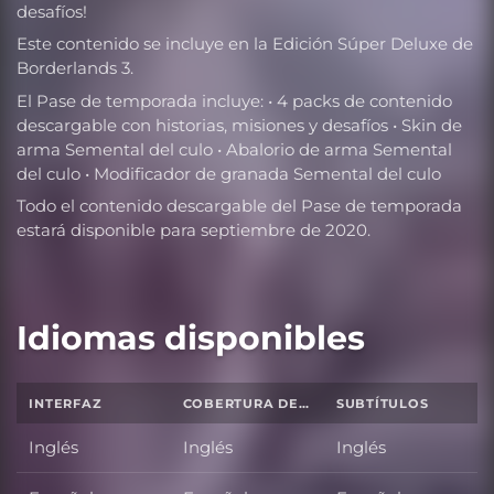
desafíos!
Este contenido se incluye en la Edición Súper Deluxe de
Borderlands 3.
El Pase de temporada incluye: • 4 packs de contenido
descargable con historias, misiones y desafíos • Skin de
arma Semental del culo • Abalorio de arma Semental
del culo • Modificador de granada Semental del culo
Todo el contenido descargable del Pase de temporada
estará disponible para septiembre de 2020.
Idiomas disponibles
INTERFAZ
COBERTURA DE SONIDO TOTAL
SUBTÍTULOS
Inglés
Inglés
Inglés