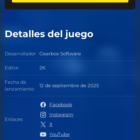
Detalles del juego
Desarrollador
Gearbox Software
Desarrollador
Editor
2K
Editor
Fecha de
12 de septiembre de 2025
Fecha de lanzamiento
lanzamiento
Facebook
Instagram
Enlaces
Enlaces
X
YouTube