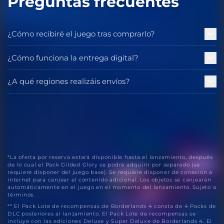
Preguntas frecuentes
¿Cómo recibiré el juego tras comprarlo?
¿Cómo funciona la entrega digital?
¿A qué regiones realizáis envíos?
*La oferta por reserva estará disponible hasta el lanzamiento, después
de lo cual el Pack Gilded Glory se podrá adquirir por separado (se
requiere disponer del juego base). Se requiere disponer de conexión a
internet para canjear el contenido adicional. Los objetos se canjearán
automáticamente en el juego en el momento del lanzamiento. Sujeto a
términos.
** El Pack Lote de recompensas de Borderlands 4 consta de 4 Packs de
DLC posteriores al lanzamiento. El Pack Lote de recompensas se
incluye con las ediciones Deluxe y Super Deluxe de Borderlands 4. El