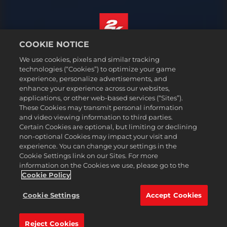
COOKIE NOTICE
Español
We use cookies, pixels and similar tracking
Aviso legal
technologies (“Cookies”) to optimize your game
experience, personalize advertisements, and
Política de privacidad
enhance your experience across our websites,
Política de cookies
applications, or other web-based services (“Sites”).
These Cookies may transmit personal information
Atención al cliente
and video viewing information to third parties.
No vender ni compartir mis datos personales
Certain Cookies are optional, but limiting or declining
Búsqueda de pedidos y reembolsos
non-optional Cookies may impact your visit and
experience. You can change your settings in the
Socios publicitarios de 2K Ad
Cookie Settings link on our Sites. For more
information on the Cookies we use, please go to the
©2016-2026 Take-Two Interactive Software Inc. 2K, Firaxis Games,
Civilization, and their respective logos are trademarks of Take-Two
Cookie Policy
Interactive Software, Inc. All rights reserved.
Todas las marcas comerciales son propiedad de sus respectivos
Cookie Settings
Accept Cookies
dueños.
Reject Cookies