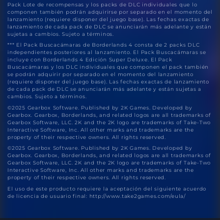
Pack Lote de recompensas y los packs de DLC individuales que lo
componen también podrán adquirirse por separado en el momento del
lanzamiento (requiere disponer del juego base). Las fechas exactas de
lanzamiento de cada pack de DLC se anunciarán más adelante y están
sujetas a cambios. Sujeto a términos.
*** El Pack Buscacámaras de Borderlands 4 consta de 2 packs DLC
independientes posteriores al lanzamiento. El Pack Buscacámaras se
incluye con Borderlands 4 Edición Super Deluxe. El Pack
Buscacámaras y los DLC individuales que componen el pack también
se podrán adquirir por separado en el momento del lanzamiento
(requiere disponer del juego base). Las fechas exactas de lanzamiento
de cada pack de DLC se anunciarán más adelante y están sujetas a
cambios. Sujeto a términos.
©2025 Gearbox Software. Published by 2K Games. Developed by
Gearbox. Gearbox, Borderlands, and related logos are all trademarks of
Gearbox Software, LLC. 2K and the 2K logo are trademarks of Take-Two
Interactive Software, Inc. All other marks and trademarks are the
property of their respective owners. All rights reserved.
©2025 Gearbox Software. Published by 2K Games. Developed by
Gearbox. Gearbox, Borderlands, and related logos are all trademarks of
Gearbox Software, LLC. 2K and the 2K logo are trademarks of Take-Two
Interactive Software, Inc. All other marks and trademarks are the
property of their respective owners. All rights reserved.
El uso de este producto requiere la aceptación del siguiente acuerdo
de licencia de usuario final: http://www.take2games.com/eula/