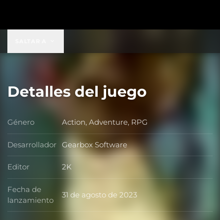
149,99 US$
SALTAR A
Detalles del juego
Género
Action, Adventure, RPG
Género
Desarrollador
Gearbox Software
Desarrollador
Editor
2K
Editor
Fecha de
31 de agosto de 2023
Fecha de lanzamiento
lanzamiento