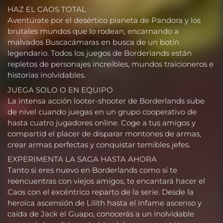
HAZ EL CAOS TOTAL
Aventúrate por el desértico planeta de Pandora y los
brutales mundos que lo rodean, encarnando a
malvados Buscacámaras en busca de un botín
legendario. Todos los juegos de Borderlands están
repletos de personajes increíbles, mundos traicioneros e
historias inolvidables.
JUEGA SOLO O EN EQUIPO
La intensa acción looter-shooter de Borderlands sube
de nivel cuando juegas en un grupo cooperativo de
hasta cuatro jugadores online. Coge a tus amigos y
compartid el placer de disparar montones de armas,
crear armas perfectas y conquistar temibles jefes.
EXPERIMENTA LA SAGA HASTA AHORA
Tanto si eres nuevo en Borderlands como si te
reencuentras con viejos amigos, te encantará hacer el
Caos con el excéntrico reparto de la serie. Desde la
heroica ascensión de Lilith hasta el infame ascenso y
caída de Jack el Guapo, conocerás a un inolvidable