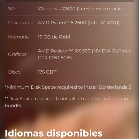
SO
Window s 7/8/10 (latest service pack)
SO
Procesador
AMD Ryzen™ 5 2600 (Intel i7-4770)
Procesador
Memoria
16 GB de RAM
Memoria
AMD Radeon™ RX 590 (NVIDIA GeForce
Gráficos
Gráficos
GTX 1060 6GB)
Disco
175 GB**
Disco
*Minimum Disk Space required to install Borderlands 3
**Disk Space required to install all content included in
bundle
Idiomas disponibles