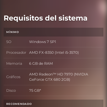
Requisitos del sistema
MÍNIMO
SO
Windows 7 SP1
SO
Procesador
AMD FX-8350 (Intel i5-3570)
Procesador
Memoria
6 GB de RAM
Memoria
AMD Radeon™ HD 7970 (NVIDIA
Gráficos
Gráficos
GeForce GTX 680 2GB)
Disco
75 GB*
Disco
RECOMENDADO