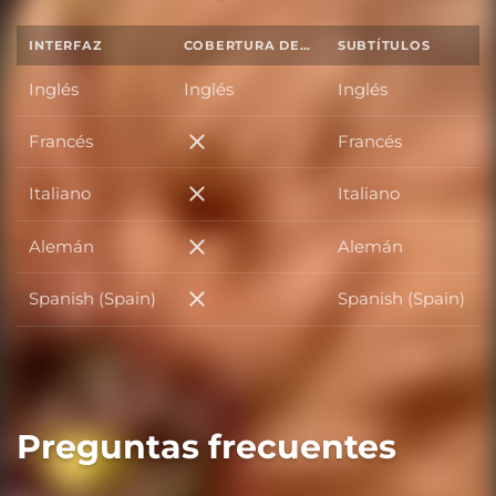
INTERFAZ
COBERTURA DE SONIDO TOTAL
SUBTÍTULOS
Inglés
Inglés
Inglés
Francés
Francés
Francés
Italiano
Italiano
Italiano
Alemán
Alemán
Alemán
Spanish (Spain)
Spanish (Spain)
Spanish (Spain)
Preguntas frecuentes