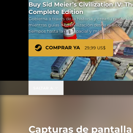
Buy Sid Meier’s Civilization IV: Th
Complete Edition
Gobierna a través de la historia y crea tu propio l
mientras guías a tu civilización desde el albor de l
tiempos hasta la era espacial y más allá.
COMPRAR YA
29,99 US$
SALTAR A
Capturas de pantalla