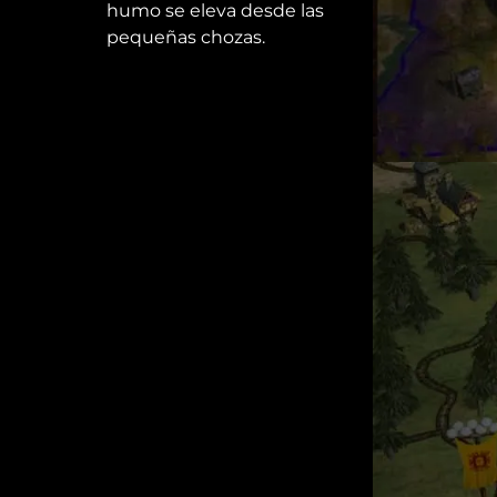
humo se eleva desde las
pequeñas chozas.