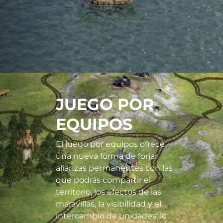
JUEGO POR
EQUIPOS
El juego por equipos ofrece
una nueva forma de forjar
alianzas permanentes con las
que podrás compartir el
territorio, los efectos de las
maravillas, la visibilidad y el
intercambio de unidades; lo