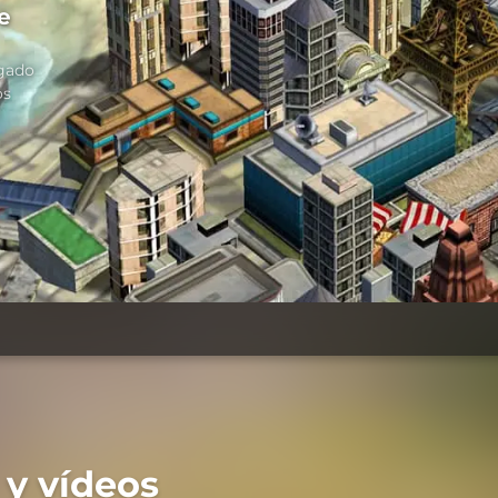
e
egado
os
 y vídeos