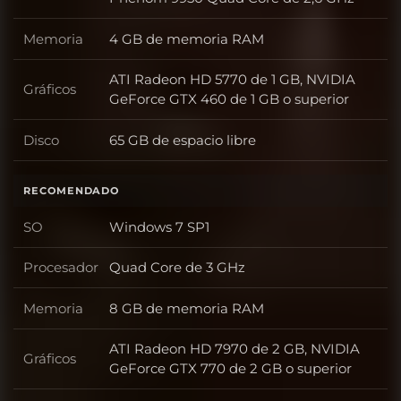
Memoria
4 GB de memoria RAM
Memoria
ATI Radeon HD 5770 de 1 GB, NVIDIA
Gráficos
Gráficos
GeForce GTX 460 de 1 GB o superior
Disco
65 GB de espacio libre
Disco
RECOMENDADO
SO
Windows 7 SP1
SO
Procesador
Quad Core de 3 GHz
Procesador
Memoria
8 GB de memoria RAM
Memoria
ATI Radeon HD 7970 de 2 GB, NVIDIA
Gráficos
Gráficos
GeForce GTX 770 de 2 GB o superior