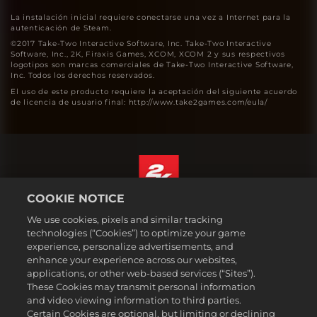
La instalación inicial requiere conectarse una vez a Internet para la
autenticación de Steam.
©2017 Take-Two Interactive Software, Inc. Take-Two Interactive
Software, Inc., 2K, Firaxis Games, XCOM, XCOM 2 y sus respectivos
logotipos son marcas comerciales de Take-Two Interactive Software,
Inc. Todos los derechos reservados.
El uso de este producto requiere la aceptación del siguiente acuerdo
de licencia de usuario final: http://www.take2games.com/eula/
COOKIE NOTICE
Español
We use cookies, pixels and similar tracking
Aviso legal
technologies (“Cookies”) to optimize your game
experience, personalize advertisements, and
Política de privacidad
enhance your experience across our websites,
Política de cookies
applications, or other web-based services (“Sites”).
These Cookies may transmit personal information
Atención al cliente
and video viewing information to third parties.
No vender ni compartir mis datos personales
Certain Cookies are optional, but limiting or declining