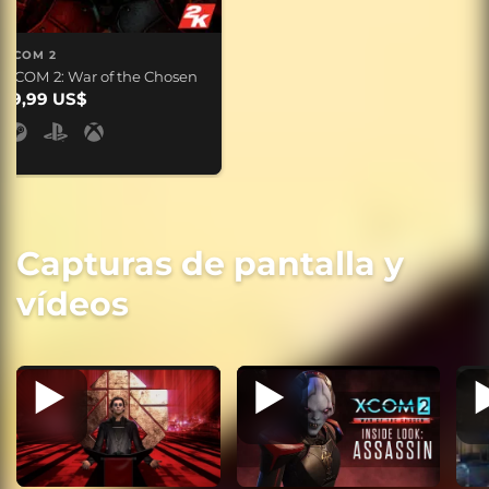
XCOM 2
XCOM 2: War of the Chosen
19,99 US$
Capturas de pantalla y
vídeos