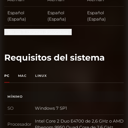
Español
Español
Español
(España)
(España)
(España)
Ver los 11 idiomas disponibles
Requisitos del sistema
PC
MAC
LINUX
MÍNIMO
SO
Windows 7 SP1
SO
Intel Core 2 Duo E4700 de 2,6 GHz o AMD
Procesador
Procesador
Phenom 9950 Quad Core de 2,6 GHz