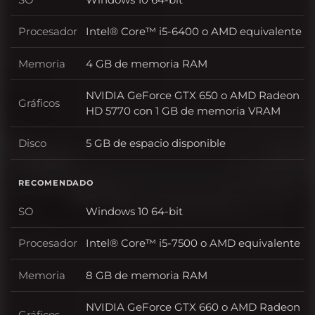
SO
Procesador
Intel® Core™ i5-6400 o AMD equivalente
Procesador
Memoria
4 GB de memoria RAM
Memoria
NVIDIA GeForce GTX 650 o AMD Radeon
Gráficos
Gráficos
HD 5770 con 1 GB de memoria VRAM
Disco
5 GB de espacio disponible
Disco
RECOMENDADO
SO
Windows 10 64-bit
SO
Procesador
Intel® Core™ i5-7500 o AMD equivalente
Procesador
Memoria
8 GB de memoria RAM
Memoria
NVIDIA GeForce GTX 660 o AMD Radeon
Gráficos