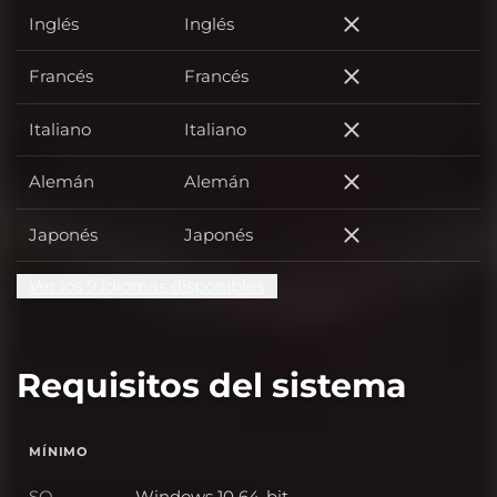
Inglés
Inglés
Inglés
Francés
Francés
Francés
Italiano
Italiano
Italiano
Alemán
Alemán
Alemán
Japonés
Japonés
Japonés
Ver los 9 idiomas disponibles
Requisitos del sistema
MÍNIMO
SO
Windows 10 64-bit