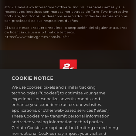
©2020 Take-Two Interactive Software, Inc. 2K, Carnival Games y sus
respectivos logotipos son marcas registradas de Take-Two Interactive
Software, Inc. Todos los derechos reservados. Todas las demás marcas
son propiedad de sus respectivos dueños.
El uso de este producto requiere la aceptación del siguiente acuerdo
de licencia de usuario final de terceros:
https://www.take2games.com/eula/es
COOKIE NOTICE
Español
We use cookies, pixels and similar tracking
Aviso legal
technologies (“Cookies”) to optimize your game
experience, personalize advertisements, and
Política de privacidad
enhance your experience across our websites,
Política de cookies
applications, or other web-based services (“Sites”).
These Cookies may transmit personal information
Atención al cliente
and video viewing information to third parties.
No vender ni compartir mis datos personales
Certain Cookies are optional, but limiting or declining
Búsqueda de pedidos y reembolsos
non-optional Cookies may impact your visit and