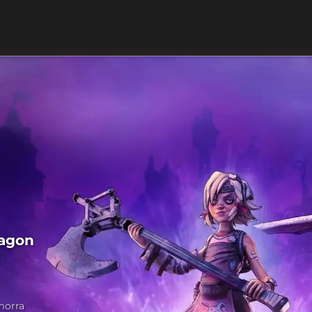
ragon
morra