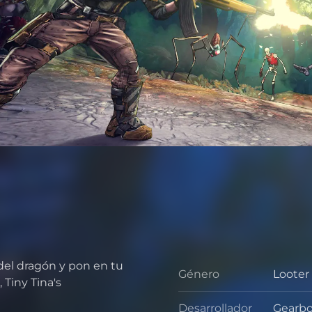
 del dragón y pon en tu
Género
Looter
Géner
Tiny Tina's
Desarrollador
Gearbo