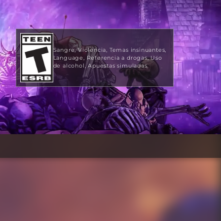
Sangre
Violencia
Temas insinuantes
Language
Referencia a drogas
Uso
de alcohol
Apuestas simuladas
9,99 US$