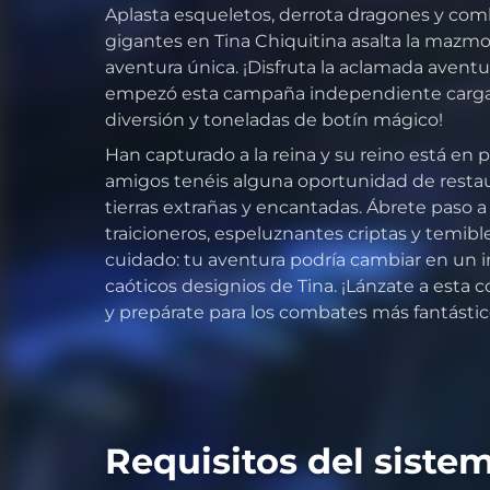
Aplasta esqueletos, derrota dragones y co
gigantes en Tina Chiquitina asalta la mazmo
aventura única. ¡Disfruta la aclamada aventu
empezó esta campaña independiente cargad
diversión y toneladas de botín mágico!
Han capturado a la reina y su reino está en pe
amigos tenéis alguna oportunidad de restaur
tierras extrañas y encantadas. Ábrete paso 
traicioneros, espeluznantes criptas y temible
cuidado: tu aventura podría cambiar en un 
caóticos designios de Tina. ¡Lánzate a esta 
y prepárate para los combates más fantástic
Requisitos del siste