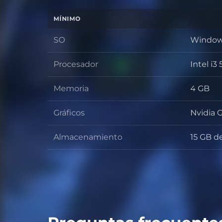
MÍNIMO
SO
Windows
SO
Procesador
Intel i
Procesa
Memoria
4 GB
Memori
Gráficos
Nvidia 
Gráficos
Almacenamiento
15 GB de
Almace