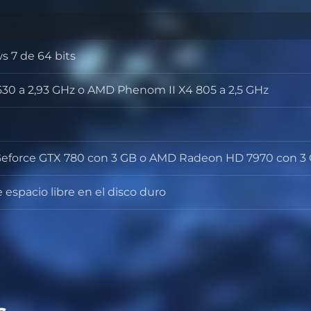
 7 de 64 bits
3 530 a 2,93 GHz o AMD Phenom II X4 805 a 2,5 GHz
dor
a
Geforce GTX 780 con 3 GB o AMD Radeon HD 7970 con 3
 espacio libre en el disco duro
namiento