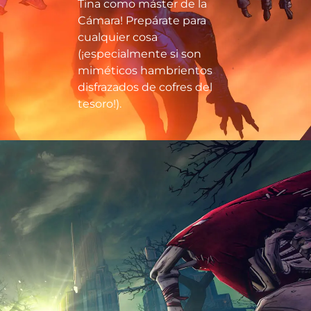
Tina como máster de la
Cámara! Prepárate para
cualquier cosa
(¡especialmente si son
miméticos hambrientos
disfrazados de cofres del
tesoro!).