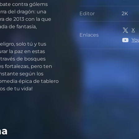
Desarr
mbate contra gólems
rra del dragón: una
Editor
2K
Editor
ra de 2013 con la que
a de fantasía,
X
Enlaces
Enlace
Yo
ligro, solo tú y tus
ar la paz en estas
a través de bosques
s fortalezas, pero ten
instante según los
comedia épica de tablero
os de tu vida!
ma