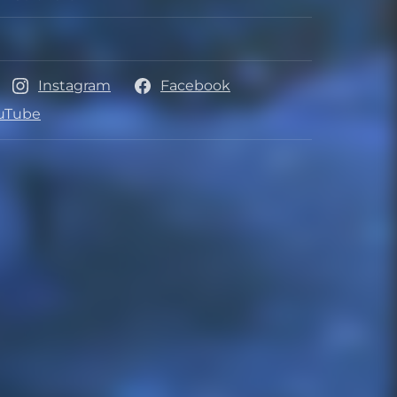
ollador
Instagram
Facebook
s
uTube