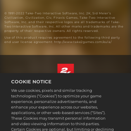
© 1991-2022 Take-Two Interactive Software, Inc. 2K, Sid Meier’s
Civilization, Civilization, Civ, Firaxis Games, Take-Two Interactive
Software, Inc. and their respective logos are all trademarks of Take-
Two Interactive Software, Inc. All other marks and trademarks are the
property of their respective owners. All rights reserved.
Use of this product requires agreement to the following third party
end user license agreement: http://www.take2games.com/eula/
COOKIE NOTICE
Español
We use cookies, pixels and similar tracking
Aviso legal
technologies (“Cookies”) to optimize your game
experience, personalize advertisements, and
Política de privacidad
enhance your experience across our websites,
Política de cookies
applications, or other web-based services (“Sites”).
These Cookies may transmit personal information
Atención al cliente
and video viewing information to third parties.
No vender ni compartir mis datos personales
Certain Cookies are optional, but limiting or declining