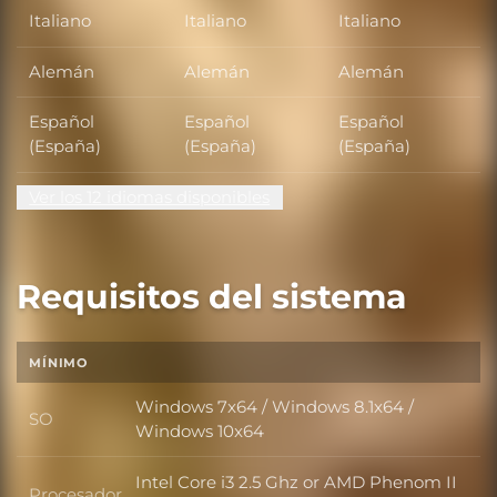
Italiano
Italiano
Italiano
Alemán
Alemán
Alemán
Español
Español
Español
(España)
(España)
(España)
Ver los 12 idiomas disponibles
Requisitos del sistema
MÍNIMO
Windows 7x64 / Windows 8.1x64 /
SO
SO
Windows 10x64
Intel Core i3 2.5 Ghz or AMD Phenom II
Procesador