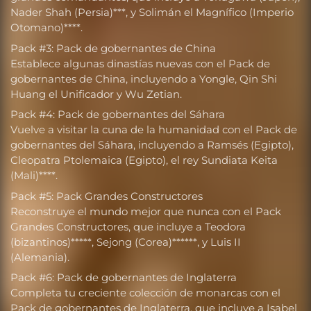
Nader Shah (Persia)***, y Solimán el Magnífico (Imperio
Otomano)****.
Pack #3: Pack de gobernantes de China
Establece algunas dinastías nuevas con el Pack de
gobernantes de China, incluyendo a Yongle, Qin Shi
Huang el Unificador y Wu Zetian.
Pack #4: Pack de gobernantes del Sáhara
Vuelve a visitar la cuna de la humanidad con el Pack de
gobernantes del Sáhara, incluyendo a Ramsés (Egipto),
Cleopatra Ptolemaica (Egipto), el rey Sundiata Keita
(Mali)****.
Pack #5: Pack Grandes Constructores
Reconstruye el mundo mejor que nunca con el Pack
Grandes Constructores, que incluye a Teodora
(bizantinos)*****, Sejong (Corea)******, y Luis II
(Alemania).
Pack #6: Pack de gobernantes de Inglaterra
Completa tu creciente colección de monarcas con el
Pack de gobernantes de Inglaterra, que incluye a Isabel