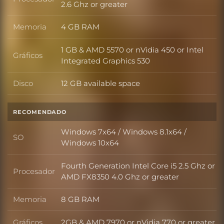
Procesador
2.6 Ghz or greater
Memoria
4 GB RAM
Memoria
1 GB & AMD 5570 or nVidia 450 or Intel
Gráficos
Gráficos
Integrated Graphics 530
Disco
12 GB available space
Disco
RECOMENDADO
Windows 7x64 / Windows 8.1x64 /
SO
SO
Windows 10x64
Fourth Generation Intel Core i5 2.5 Ghz or
Procesador
Procesador
AMD FX8350 4.0 Ghz or greater
Memoria
8 GB RAM
Memoria
Gráficos
2GB & AMD 7970 or nVidia 770 or greater