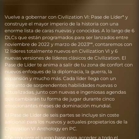
Vuelve a gobernar con Civilization VI: Pase de Líder* y
construye el mayor imperio de la historia con una
enorme lista de caras nuevas y conocidas. A lo largo de 6
DLCs que están programados para ser lanzados entre
noviembre de 2022 y marzo de 2023**, contaremos con
12 líderes totalmente nuevos en Civilization VI y 6
nuevas versiones de líderes clásicos de Civilization. El
Pase de Líder te anima a salir de tu zona de confort con
nuevos enfoques de la diplomacia, la guerra, la
expansión y mucho más. Cada líder llega con un
conjunto de sorprendentes habilidades nuevas o
actualizadas, junto con nuevas e ingeniosas agendas
que cambiarán tu forma de jugar durante cinco
emocionantes meses de dominación mundial.
El Pase de Líder de seis partes se incluye sin coste
adicional para los nuevos y actuales propietarios de la
Civilization VI Anthology en PC.
* Se requiere el juego base para acceder a todo el