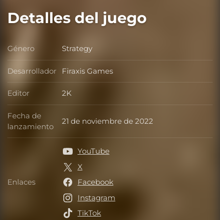
Detalles del juego
Género
Strategy
Género
Desarrollador
Firaxis Games
Desarrollador
Editor
2K
Editor
Fecha de
21 de noviembre de 2022
Fecha de lanzamiento
lanzamiento
YouTube
X
Enlaces
Facebook
Enlaces
Instagram
TikTok