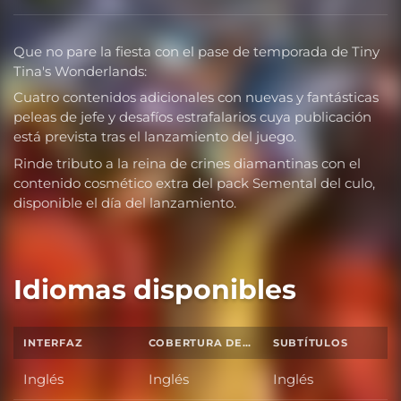
Que no pare la fiesta con el pase de temporada de Tiny
Tina's Wonderlands:
Cuatro contenidos adicionales con nuevas y fantásticas
peleas de jefe y desafíos estrafalarios cuya publicación
está prevista tras el lanzamiento del juego.
Rinde tributo a la reina de crines diamantinas con el
contenido cosmético extra del pack Semental del culo,
disponible el día del lanzamiento.
Idiomas disponibles
INTERFAZ
COBERTURA DE SONIDO TOTAL
SUBTÍTULOS
Inglés
Inglés
Inglés