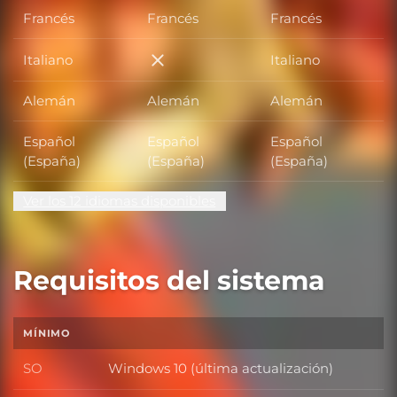
Francés
Francés
Francés
Italiano
Italiano
Italiano
Alemán
Alemán
Alemán
Español
Español
Español
(España)
(España)
(España)
Ver los 12 idiomas disponibles
Requisitos del sistema
MÍNIMO
SO
Windows 10 (última actualización)
SO