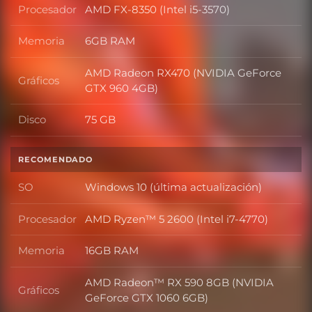
Procesador
AMD FX-8350 (Intel i5-3570)
Procesador
Memoria
6GB RAM
Memoria
AMD Radeon RX470 (NVIDIA GeForce
Gráficos
Gráficos
GTX 960 4GB)
Disco
75 GB
Disco
RECOMENDADO
SO
Windows 10 (última actualización)
SO
Procesador
AMD Ryzen™ 5 2600 (Intel i7-4770)
Procesador
Memoria
16GB RAM
Memoria
AMD Radeon™ RX 590 8GB (NVIDIA
Gráficos
Gráficos
GeForce GTX 1060 6GB)