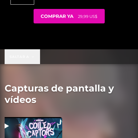
COMPRAR YA
29,99 US$
29,99 US$
SALTAR A
Capturas de pantalla y
vídeos