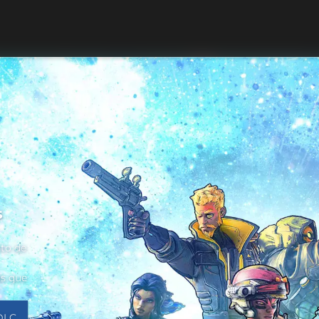
s
to de
ás que
 DLC