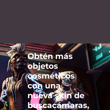
Obtén más
objetos
cosméticos
con una
nueva skin de
buscacámaras,