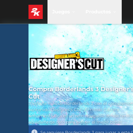
Juegos
Productos
Compra Borderlands 3 Designer'
Cut
¡Disfruta más de Borderlands 3 con el complemen
contenido Designer's Cut! ¡El modo Carrera
armamentística es un reto rejugable donde tendr
equiparte de cero para extraer el mejor botín!
Se requiere
Borderlands 3
para jugar a este