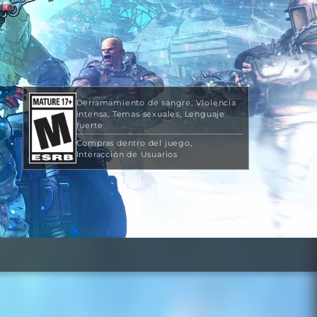
Derramamiento de sangre
Violencia
intensa
Temas sexuales
Lenguaje
fuerte
Compras dentro del juego
Interacción de Usuarios