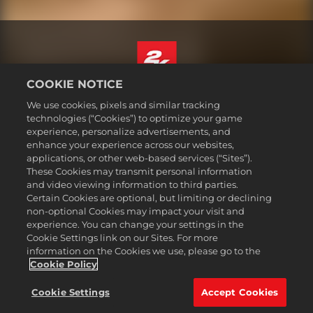
COOKIE NOTICE
Español
We use cookies, pixels and similar tracking
Aviso legal
technologies (“Cookies”) to optimize your game
experience, personalize advertisements, and
Política de privacidad
enhance your experience across our websites,
Política de cookies
applications, or other web-based services (“Sites”).
These Cookies may transmit personal information
Atención al cliente
and video viewing information to third parties.
No vender ni compartir mis datos personales
Certain Cookies are optional, but limiting or declining
Búsqueda de pedidos y reembolsos
non-optional Cookies may impact your visit and
experience. You can change your settings in the
Socios publicitarios de 2K Ad
Cookie Settings link on our Sites. For more
information on the Cookies we use, please go to the
©2016-2026 Take-Two Interactive Software Inc. 2K, Firaxis Games,
Civilization, and their respective logos are trademarks of Take-Two
Cookie Policy
Interactive Software, Inc. All rights reserved.
Todas las marcas comerciales son propiedad de sus respectivos
Cookie Settings
Accept Cookies
dueños.