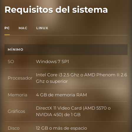
Requisitos del sistema
PC
MAC
LINUX
MÍNIMO
SO
Windows 7 SP1
SO
Intel Core i3 2.5 Ghz o AMD Phenom II 2.6
Procesador
Procesador
Ghz o superior
Memoria
4 GB de memoria RAM
Memoria
DirectX 11 Video Card (AMD 5570 o
Gráficos
Gráficos
NVIDIA 450) de 1 GB
Disco
12 GB o más de espacio
Disco