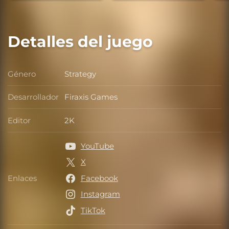
Detalles del juego
Género
Strategy
Género
Desarrollador
Firaxis Games
Desarrollador
Editor
2K
Editor
YouTube
X
Enlaces
Facebook
Enlaces
Instagram
TikTok