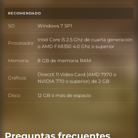
RECOMENDADO
SO
Windows 7 SP1
SO
Intel Core i5 2.5 Ghz de cuarta generación
Procesador
Procesador
o AMD FX8350 4.0 Ghz o superior
Memoria
8 GB de memoria RAM
Memoria
DirectX 11 Video Card (AMD 7970 o
Gráficos
Gráficos
NVIDIA 770 o superior) de 2 GB
Disco
12 GB o más de espacio
Disco
Preguntas frecuentes