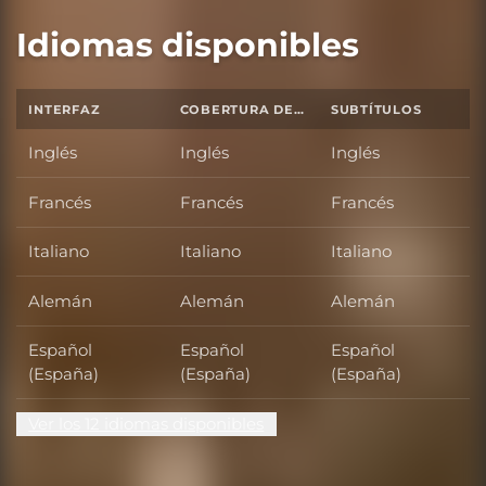
Idiomas disponibles
INTERFAZ
COBERTURA DE SONIDO TOTAL
SUBTÍTULOS
Inglés
Inglés
Inglés
Francés
Francés
Francés
Italiano
Italiano
Italiano
Alemán
Alemán
Alemán
Español
Español
Español
(España)
(España)
(España)
Ver los 12 idiomas disponibles