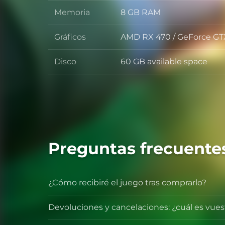
Memoria
8 GB RAM
Memoria
Gráficos
AMD RX 470 / GeForce GT
Gráficos
Disco
60 GB available space
Disco
Preguntas frecuente
¿Cómo recibiré el juego tras comprarlo?
Devoluciones y cancelaciones: ¿cuál es vues