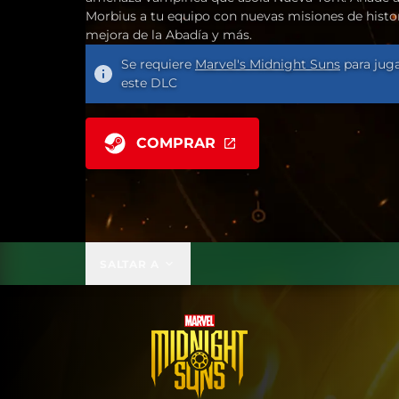
Morbius a tu equipo con nuevas misiones de histori
mejora de la Abadía y más.
Se requiere
Marvel's Midnight Suns
para juga
este DLC
COMPRAR
SALTAR A