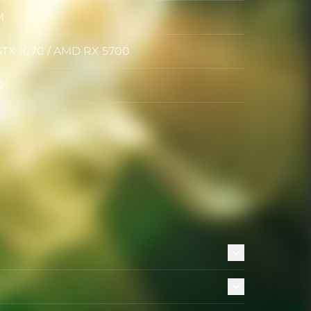
M
GTX 1070 / AMD RX 5700
D