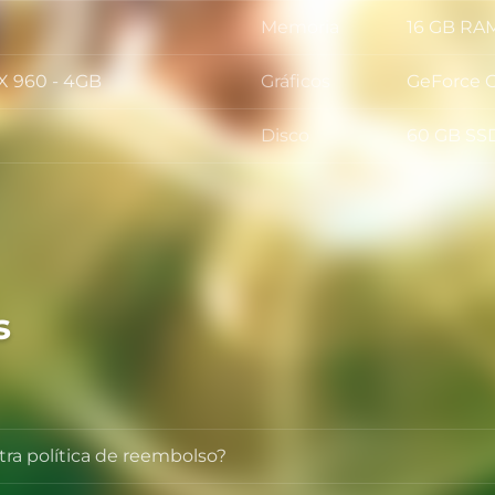
Memoria
16 GB RA
Memoria
X 960 - 4GB
Gráficos
GeForce 
Gráficos
Disco
60 GB SS
Disco
s
tra política de reembolso?