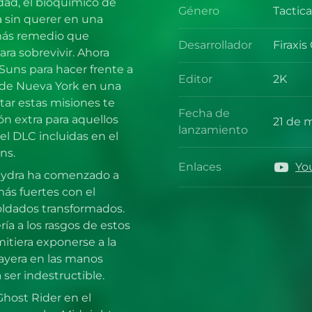
dad, el bioquímico de
Género
Tactic
Géner
 sin querer en una
más remedio que
Desarrollador
Firaxi
Desarr
ara sobrevivir. Ahora
Suns para hacer frente a
Editor
2K
 de Nueva York en una
Editor
tar estas misiones te
Fecha de
n extra para aquellos
21 de 
Fecha 
lanzamiento
l DLC incluidas en el
ns.
Enlaces
Yo
Enlace
 Hydra ha comenzado a
ás fuertes con el
oldados transformados.
ía a los rasgos de estos
itiera exponerse a la
 cayera en las manos
 ser indestructible.
Ghost Rider en el