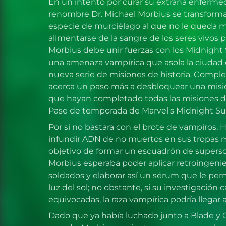
En un intento por curar su extraña enferme
renombre Dr. Michael Morbius se transforma
especie de murciélago al que no le queda 
alimentarse de la sangre de los seres vivos p
Morbius debe unir fuerzas con los Midnight 
una amenaza vampírica que asola la ciudad
nueva serie de misiones de historia. Comple
acerca un paso más a desbloquear una misió
que hayan completado todas las misiones de
Pase de temporada de Marvel's Midnight Su
Por si no bastara con el brote de vampiros,
infundir ADN de no muertos en sus tropas m
objetivo de formar un escuadrón de supers
Morbius esperaba poder aplicar retroingenier
soldados y elaborar así un sérum que le perm
luz del sol; no obstante, si su investigación
equivocadas, la raza vampírica podría llegar a
Dado que ya había luchado junto a Blade y 