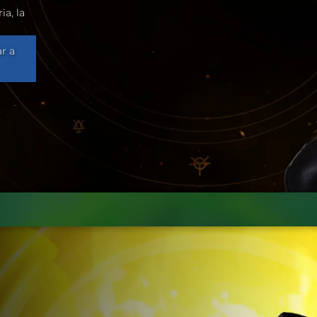
a, la
r a