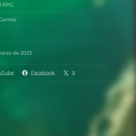
al RPG
o
s Games
ollador
marzo de 2023
de lanzamiento
uTube
Facebook
X
s