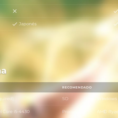
Italiano
Japonés
ma
RECOMENDADO
quired)
SO
Windows 1
SO
l Core i5-4430
Procesador
AMD Ryzen
Procesado