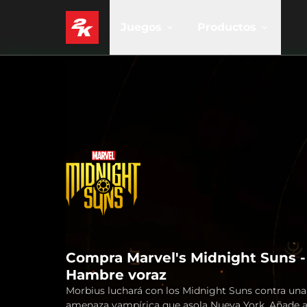
Juegos
Productos
Compra Marvel's Midnight Suns -
Hambre voraz
Morbius luchará con los Midnight Suns contra una
amenaza vampírica que asola Nueva York. Añade 