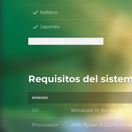
Italiano
Japonés
Ver los 11 idiomas disponibles
Requisitos del siste
MÍNIMO
SO
Windows 10 (64-bit OS re
SO
Procesador
AMD Ryzen 3-2200G / Inte
Procesador