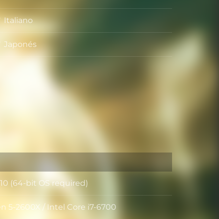
Italiano
Japonés
0 (64-bit OS required)
 5-2600X / Intel Core i7-6700
r