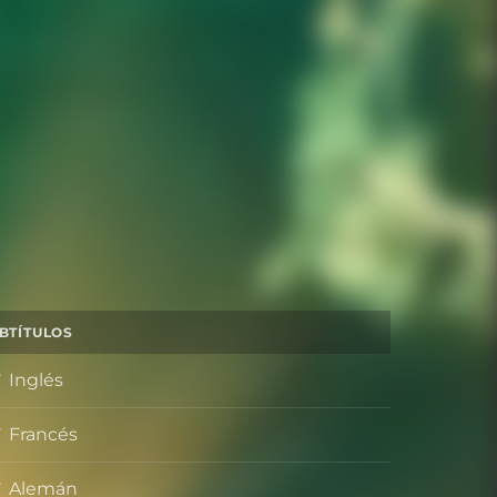
BTÍTULOS
Inglés
Francés
Alemán