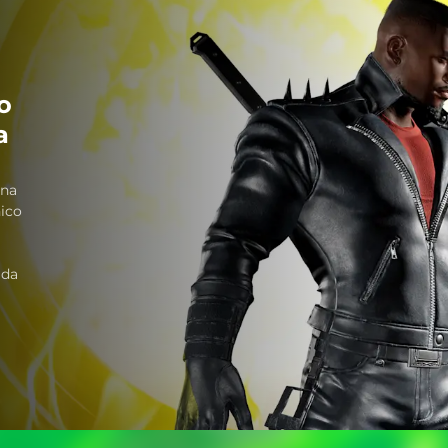
o
a
una
nico
ada