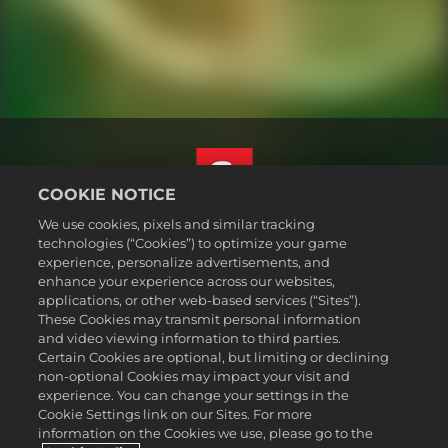
COOKIE NOTICE
We use cookies, pixels and similar tracking
한국어
technologies (“Cookies”) to optimize your game
법률
experience, personalize advertisements, and
enhance your experience across our websites,
개인정보 취급방침
applications, or other web-based services (“Sites”).
쿠키 정책
These Cookies may transmit personal information
지원
and video viewing information to third parties.
Certain Cookies are optional, but limiting or declining
개인정보를판매하거나공유하지마십시오
non-optional Cookies may impact your visit and
주문 검색 및 환불
experience. You can change your settings in the
Cookie Settings link on our Sites. For more
2K 광고 파트너
information on the Cookies we use, please go to the
©2016-2026 Take-Two Interactive Software Inc. 2K, Firaxis Games,