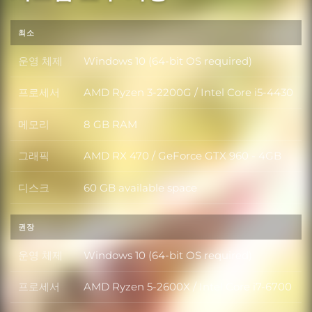
최소
운영 체제
Windows 10 (64-bit OS required)
운영 체제
프로세서
AMD Ryzen 3-2200G / Intel Core i5-4430
프로세서
메모리
8 GB RAM
메모리
그래픽
AMD RX 470 / GeForce GTX 960 - 4GB
그래픽
디스크
60 GB available space
디스크
권장
운영 체제
Windows 10 (64-bit OS required)
운영 체제
프로세서
AMD Ryzen 5-2600X / Intel Core i7-6700
프로세서