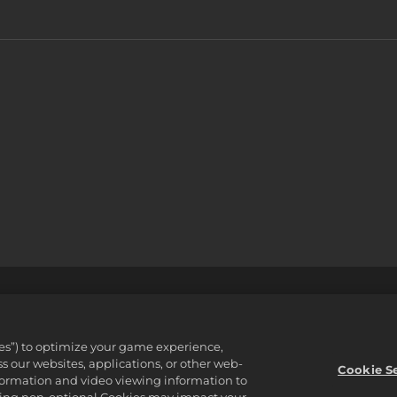
 정책
지원
개인정보를판매하거나공유하지마십시오
주문 검색 
ware Inc. 2K, Firaxis Games, Civilization, and their respective logos ar
ies”) to optimize your game experience,
reserved.
 our websites, applications, or other web-
 자산입니다.
Cookie S
nformation and video viewing information to