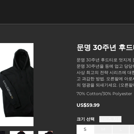
문명 30주년 후
문명 30주년 후드티로 멋지게 
문명 30주년을 등에 업고 당당
사상 최고의 전략 시리즈에 대
고 과감한 방법. 오른팔에 아로
의 영광을 되새기세요. (오른팔에
70% Cotton/30% Polyester
US$59.99
크기
선택
사이즈 차트
S
M
L