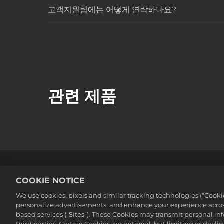
고객지원팀에는 어떻게 연락하나요?
관련 제품
법률
개인정보 취급방침
쿠키
COOKIE NOTICE
©2016-2026 Take-Two Interactive Soft
We use cookies, pixels and similar tracking technologies (“Cook
Interactive Software, Inc. All rights 
personalize advertisements, and enhance your experience across
여기에 포함된 모든 상표는 해당 소유자의
based services (“Sites”). These Cookies may transmit personal i