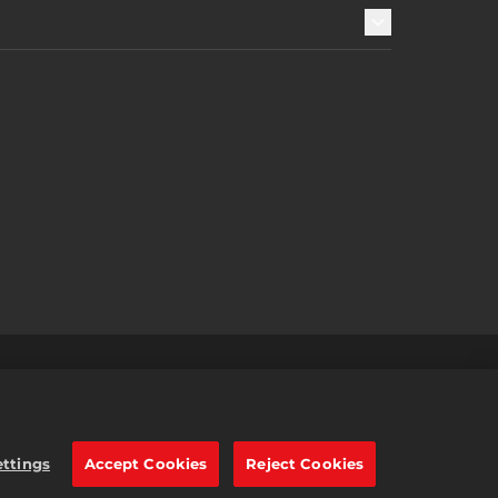
및 환불
2K 광고 파트너
한국어
e trademarks of Take-Two
ettings
Accept Cookies
Reject Cookies