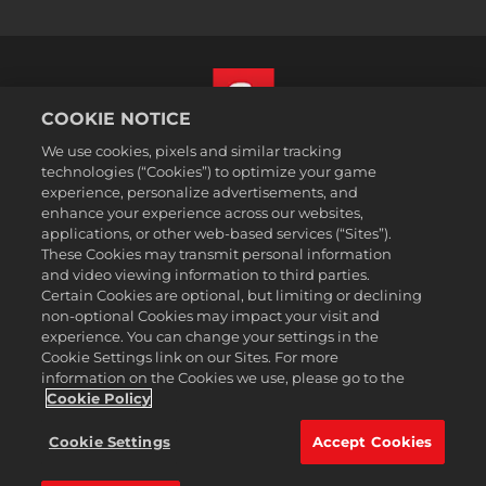
COOKIE NOTICE
We use cookies, pixels and similar tracking
한국어
technologies (“Cookies”) to optimize your game
법률
experience, personalize advertisements, and
enhance your experience across our websites,
개인정보 취급방침
applications, or other web-based services (“Sites”).
쿠키 정책
These Cookies may transmit personal information
지원
and video viewing information to third parties.
Certain Cookies are optional, but limiting or declining
개인정보를판매하거나공유하지마십시오
non-optional Cookies may impact your visit and
주문 검색 및 환불
experience. You can change your settings in the
Cookie Settings link on our Sites. For more
2K 광고 파트너
information on the Cookies we use, please go to the
©2016-2026 Take-Two Interactive Software Inc. 2K, Firaxis Games,
Cookie Policy
Civilization, and their respective logos are trademarks of Take-Two
Interactive Software, Inc. All rights reserved.
Cookie Settings
Accept Cookies
여기에 포함된 모든 상표는 해당 소유자의 자산입니다.