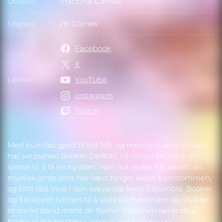
Utvikler
Irrational Games
Utvikler
Utgiver
2K Games
Utgiver
Facebook
X
Lenker
YouTube
Lenker
Instagram
Twitch
Med bunnløs gjeld til feil folk og med livet som innsats
har veteranen Booker DeWitt, nå leiesoldat, bare én
sjanse til å få en ny start. Han må redde Elizabeth, en
mystisk jente som har vært fanget siden barndommen,
og blitt låst inne i den svevende byen Columbia. Booker
og Elizabeth tvinges til å stole på hverandre og utvikler
et sterkt bånd mens de flykter. Sammen lærer de å
bruke et stadig større arsenal med våpen og