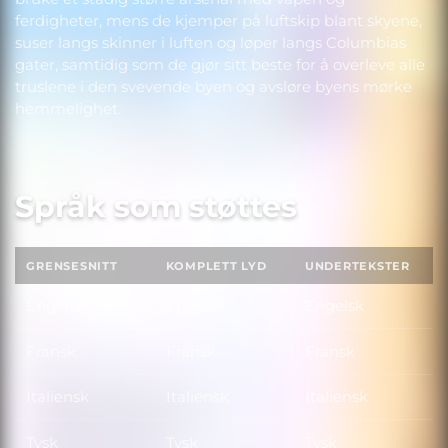
ferdigheter, mens de kjemper på luftskip blant skyene,
suser langs skinner i luften og løper langs Columbias
gater, samtidig som de gjør sitt beste for å overleve alle
truslene i den svevende byen og avsløre byens mørke
hemmelighet.
Språk som støttes
GRENSESNITT
KOMPLETT LYD
UNDERTEKSTER
Engelsk
Engelsk
Engelsk
Fransk
Fransk
Fransk
Italiensk
Italiensk
Italiensk
Tysk
Tysk
Tysk