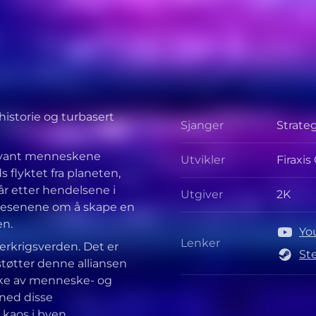
istorie og turbasert
Sjanger
Strate
Sjange
e vant menneskene
Utvikler
Firaxi
Utvikle
 flyktet fra planeten,
år etter hendelsene i
Utgiver
2K
Utgive
esenene om å skape en
en.
Yo
Lenker
terkrigsverden. Det er
Lenker
St
støtter denne alliansen
rke av menneske- og
ned disse
kaos i byen.