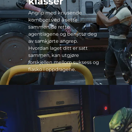
klasser
Angrip med knusende
komboer ved å sette
sammen de rette
agentlagene og benytte deg
av samkjørte angrep.
Hvordan laget ditt er satt
sammen, kan utgjøre
forskjellen mellom suksess og
fiasko i oppdragene.