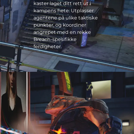
kaster laget ditt rett ut i
kampens hete. Utplasser
agentene på ulike taktiske
punkter, og koordiner
angrepet med en rekke
Breach-spesifikke
ferdigheter.