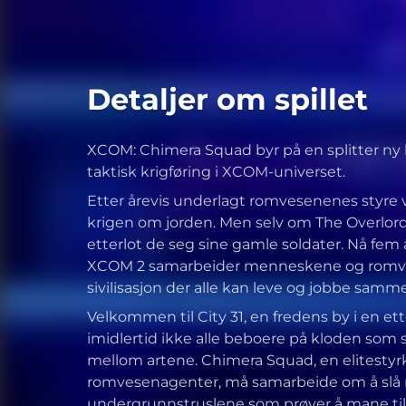
Detaljer om spillet
XCOM: Chimera Squad byr på en splitter ny h
taktisk krigføring i XCOM-universet.
Etter årevis underlagt romvesenenes styr
krigen om jorden. Men selv om The Overlords
etterlot de seg sine gamle soldater. Nå fem 
XCOM 2 samarbeider menneskene og romv
sivilisasjon der alle kan leve og jobbe samm
Velkommen til City 31, en fredens by i en et
imidlertid ikke alle beboere på kloden som 
mellom artene. Chimera Squad, en elitesty
romvesenagenter, må samarbeide om å slå 
undergrunnstruslene som prøver å mane til 