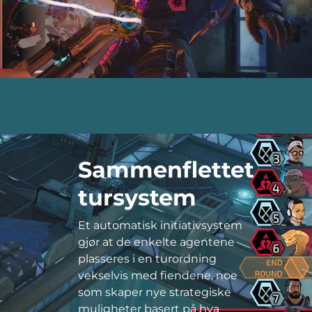
Sammenflettet
tursystem
Et automatisk initiativsystem
gjør at de enkelte agentene
plasseres i en turordning
vekselvis med fiendene, noe
som skaper nye strategiske
muligheter basert på hva