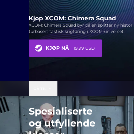
Kjøp XCOM: Chimera Squad
XCOM: Chimera Squad byr på en splitter ny histor
turbasert taktisk krigføring i XCOM-universet.
KJØP NÅ
19,99 USD
GÅ TIL
Spesialiserte
og utfyllende