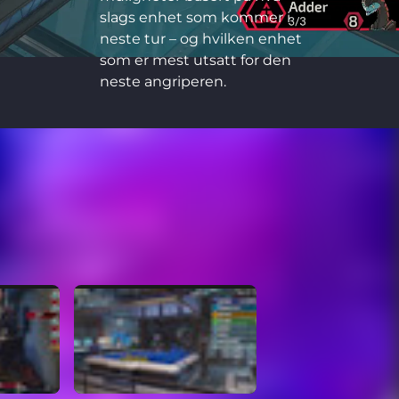
slags enhet som kommer i
neste tur – og hvilken enhet
som er mest utsatt for den
neste angriperen.