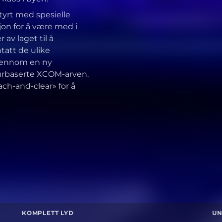
tyrt med spesielle
jon for å være med i
v laget til å
tatt de ulike
gjennom en ny
turbaserte XCOM-arven.
ch-and-clear» for å
KOMPLETT LYD
UN