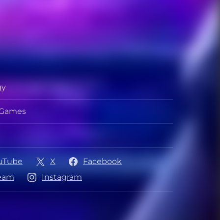
gy
r
s Games
r
r
uTube
X
Facebook
eam
Instagram