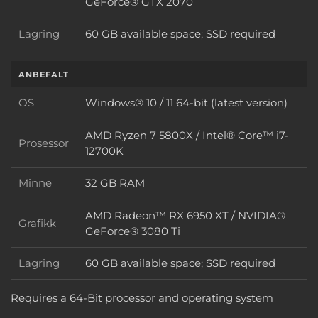
Grafikk
GeForce® GTX 2070
Lagring
60 GB available space; SSD required
Lagring
ANBEFALT
OS
Windows® 10 / 11 64-bit (latest version)
OS
AMD Ryzen 7 5800X / Intel® Core™ i7-
Prosessor
Prosessor
12700K
Minne
32 GB RAM
Minne
AMD Radeon™ RX 6950 XT / NVIDIA®
Grafikk
Grafikk
GeForce® 3080 Ti
Lagring
60 GB available space; SSD required
Lagring
Requires a 64-Bit processor and operating system