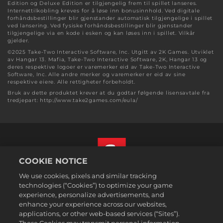
Edition og Deluxe Edition er tilgjengelig frem til spillet lanseres.
Internettilkobling kreves for å løse inn bonusinnhold. Ved digitale
forhåndsbestillinger blir gjenstander automatisk tilgjengelige i spillet
ved lansering. Ved fysiske forhåndsbestillinger blir gjenstander
tilgjengelige via en kode i esken og kan løses inn i spillet. Vilkår
gjelder.
©2025 Take-Two Interactive Software, Inc. Utgitt av 2K Games. Utviklet
av Hangar 13. Mafia, Take-Two Interactive Software, 2K, Hangar 13 og
deres respektive logoer er varemerker eid av Take-Two Interactive
Software, Inc. Alle andre merker og varemerker er eid av sine
respektive eiere. Alle rettigheter forbeholdt.
Bruk av dette produktet krever at du godtar følgende lisensavtale fra
tredjepart: http://www.take2games.com/eula/
COOKIE NOTICE
We use cookies, pixels and similar tracking
Norsk
technologies (“Cookies”) to optimize your game
Juridisk
experience, personalize advertisements, and
enhance your experience across our websites,
Personvernerklæring
applications, or other web-based services (“Sites”).
Retningslinjer for bruk av informasjonskapsler