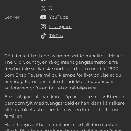
X
Lenker
YouTube
Lenker
Instagram
TikTok
Gå tilbake til røttene av organisert kriminalitet i Mafia:
The Old Country, en rå og intens gangsterhistorie fra
den brutale sicilianske underverdenen rundt år 1900.
Som Enzo Favara må du kjempe for livet og vise at du
er verdig Familiens tillit i et nådeløst tredjepersons
actioneventyr fra en brutal og nådeløs æra.
Enzo vil gjøre alt han kan i håp om et bedre liv. Etter en
barndom fylt med tvangsarbeid er han klar til å risikere
alt for å bli et aktet medlem av den kriminelle Torrisi-
familien.
Hans hengiventhet til mafiaen, med all den makten,
alle de fristelsene og alt det harde arbeidet som følger