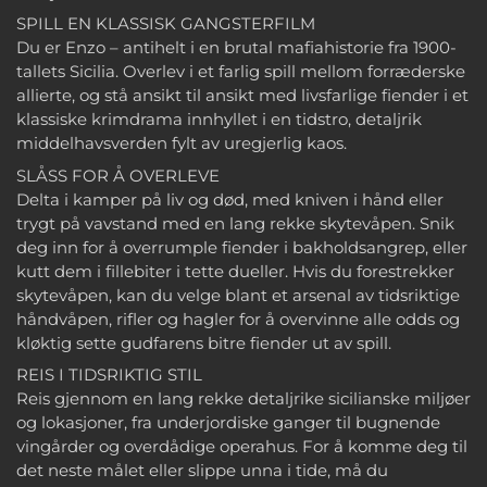
SPILL EN KLASSISK GANGSTERFILM
Du er Enzo – antihelt i en brutal mafiahistorie fra 1900-
tallets Sicilia. Overlev i et farlig spill mellom forræderske
allierte, og stå ansikt til ansikt med livsfarlige fiender i et
klassiske krimdrama innhyllet i en tidstro, detaljrik
middelhavsverden fylt av uregjerlig kaos.
SLÅSS FOR Å OVERLEVE
Delta i kamper på liv og død, med kniven i hånd eller
trygt på vavstand med en lang rekke skytevåpen. Snik
deg inn for å overrumple fiender i bakholdsangrep, eller
kutt dem i fillebiter i tette dueller. Hvis du forestrekker
skytevåpen, kan du velge blant et arsenal av tidsriktige
håndvåpen, rifler og hagler for å overvinne alle odds og
kløktig sette gudfarens bitre fiender ut av spill.
REIS I TIDSRIKTIG STIL
Reis gjennom en lang rekke detaljrike sicilianske miljøer
og lokasjoner, fra underjordiske ganger til bugnende
vingårder og overdådige operahus. For å komme deg til
det neste målet eller slippe unna i tide, må du