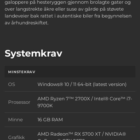
galoppere på hesteryggen gjennom brolagte gater og
over langstrekte åkre eller suse av gårde på støvete
landeveier bak rattet i autentiske biler fra begynnelsen
av århundreskiftet.
Systemkrav
MINSTEKRAV
OS
Windows® 10 / 11 64-bit (latest version)
OS
AMD Ryzen 7™ 2700X / Intel® Core™ i7-
Prosessor
Prosessor
9700K
Minne
16 GB RAM
Minne
AMD Radeon™ RX 5700 XT / NVIDIA®
Grafikk