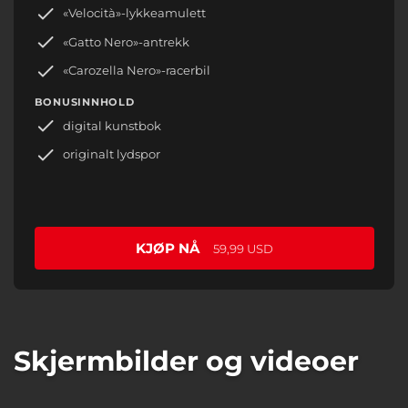
«Velocità»-lykkeamulett
«Gatto Nero»-antrekk
«Carozella Nero»-racerbil
BONUSINNHOLD
digital kunstbok
originalt lydspor
KJØP NÅ
59,99 USD
Skjermbilder og videoer