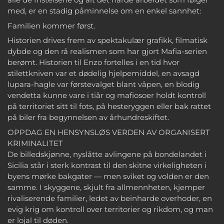
med, er en stadig påminnelse om en enkel sannhet:
Familien kommer først.
Historien drives frem av spektakulær grafikk, filmatisk
dybde og den rå realismen som har gjort Mafia-serien
berømt. Historien til Enzo fortelles i en tid hvor
stilettkniven var et dødelig hjelpemiddel, en avsagd
lupara-hagle var førstevalget blant våpen, en blodig
vendetta kunne vare i tiår og mafiosoer holdt kontroll
på territoriet sitt til fots, på hesteryggen eller bak rattet
på biler fra begynnelsen av århundreskiftet.
OPPDAG EN HENSYNSLØS VERDEN AV ORGANISERT
KRIMINALITET
De billedskjønne, nyslåtte avlingene på bondelandet i
Sicilia står i sterk kontrast til den skitne virkeligheten i
byens mørke bakgater — men sviket og volden er den
samme. I skyggene, skjult fra allmennheten, kjemper
rivaliserende familier, ledet av beinharde overhoder, en
evig krig om kontroll over territorier og rikdom, og man
er lojal til døden.