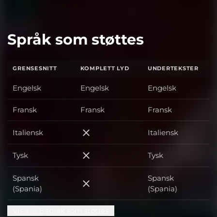
Språk som støttes
GRENSESNITT
KOMPLETT LYD
UNDERTEKSTER
Engelsk
Engelsk
Engelsk
Fransk
Fransk
Fransk
Italiensk
Italiensk
Italiensk
Tysk
Tysk
Tysk
Spansk
Spansk
Spansk (Spania)
(Spania)
(Spania)
Vis alle 6 språk som støttes