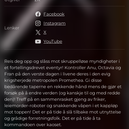
Utgiver
Facebook
Instagram
Lenker
Lenker
X
YouTube
Reis deg opp og slåss mot skruppelløse myndigheter i
et fortellingsdrevet eventyr! Kontroller Anu, Octavia og
Fran på den verste dagen i livene deres i den evig
krigsherjede metropolen Promethea. Gi disse
bedårende taperne en rekkende hånd mens de gjør et
forsøk på å endre verden (og kanskje til og med redde
den)! Treff på en sammenrasket gjeng av friker,
leiemorder-roboter og snakkende våpen i et kappløp
mot toppen! Det er på tide å slå tilbake mot utnyttelse
og grådige forretningsfolk. Det er på tide å ta
kommandoen over kaoset.