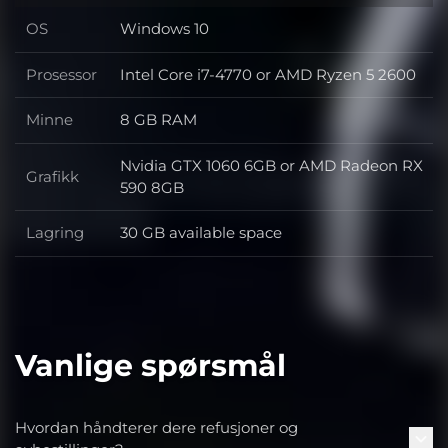
OS
Windows 10
OS
Prosessor
Intel Core i7-4770 or AMD Ryzen 5 2600
Prosessor
Minne
8 GB RAM
Minne
Nvidia GTX 1060 6GB or AMD Radeon RX
Grafikk
Grafikk
590 8GB
Lagring
30 GB available space
Lagring
Vanlige spørsmål
Hvordan håndterer dere refusjoner og