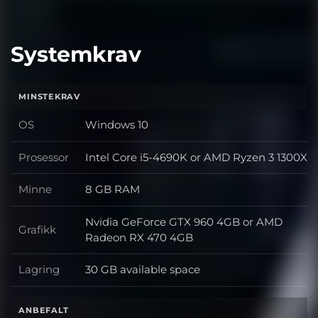
Systemkrav
MINSTEKRAV
OS
Windows 10
OS
Prosessor
Intel Core i5-4690K or AMD Ryzen 3 1300X
Prosessor
Minne
8 GB RAM
Minne
Nvidia GeForce GTX 960 4GB or AMD
Grafikk
Grafikk
Radeon RX 470 4GB
Lagring
30 GB available space
Lagring
ANBEFALT