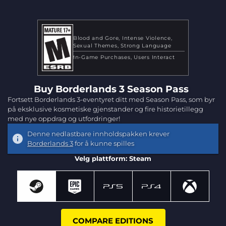
Blood and Gore
Intense Violence
Sexual Themes
Strong Language
In-Game Purchases
Users Interact
Buy Borderlands 3 Season Pass
Fortsett Borderlands 3-eventyret ditt med Season Pass, som byr
på eksklusive kosmetiske gjenstander og fire historietillegg
med nye oppdrag og utfordringer!
Denne nedlastbare innholdspakken krever
Borderlands 3
for å kunne spilles
Velg plattform: Steam
COMPARE EDITIONS