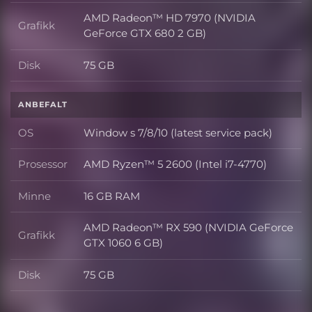
AMD Radeon™ HD 7970 (NVIDIA
Grafikk
Grafikk
GeForce GTX 680 2 GB)
Disk
75 GB
Disk
ANBEFALT
OS
Window s 7/8/10 (latest service pack)
OS
Prosessor
AMD Ryzen™ 5 2600 (Intel i7-4770)
Prosessor
Minne
16 GB RAM
Minne
AMD Radeon™ RX 590 (NVIDIA GeForce
Grafikk
Grafikk
GTX 1060 6 GB)
Disk
75 GB
Disk