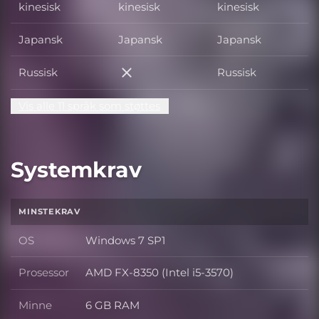
kinesisk
kinesisk
kinesisk
Japansk
Japansk
Japansk
Russisk
Russisk
Russisk
Vis alle 11 språk som støttes
Systemkrav
MINSTEKRAV
OS
Windows 7 SP1
OS
Prosessor
AMD FX-8350 (Intel i5-3570)
Prosessor
Minne
6 GB RAM
Minne