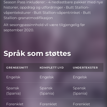
Season Pass inkluderer: • 4 nedlastbare pakker med nye
historier, oppdrag og utfordringer • Butt Stallion-
våpenteksturer • Butt Stallion-våpentrinket • Butt
Stallion-granatmodifikasjon
Alt sesongpassinnhold vil være tilgjengelig før
september 2020.
Språk som støttes
GRENSESNITT
KOMPLETT LYD
UNDERTEKSTER
Engelsk
Engelsk
Engelsk
Spansk
Spansk
Spansk
(Spania)
(Spania)
(Spania)
Forenklet
Forenklet
Forenklet