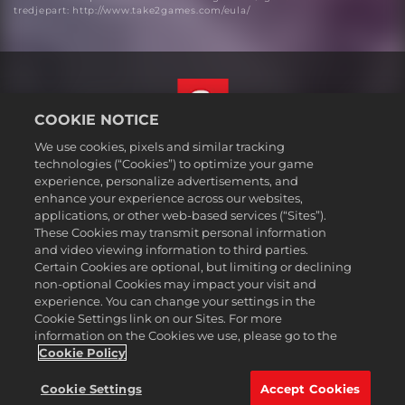
tredjepart: http://www.take2games.com/eula/
COOKIE NOTICE
We use cookies, pixels and similar tracking
Norsk
technologies (“Cookies”) to optimize your game
Juridisk
experience, personalize advertisements, and
enhance your experience across our websites,
Personvernerklæring
applications, or other web-based services (“Sites”).
Retningslinjer for bruk av informasjonskapsler
These Cookies may transmit personal information
Hjelp
and video viewing information to third parties.
Certain Cookies are optional, but limiting or declining
Ikke selg eller del mine personlige opplysningere
non-optional Cookies may impact your visit and
Order Lookup & Refunds
experience. You can change your settings in the
Cookie Settings link on our Sites. For more
2K Ad Partners
information on the Cookies we use, please go to the
©2016-2026 Take-Two Interactive Software Inc. 2K, Firaxis Games,
Cookie Policy
Civilization, and their respective logos are trademarks of Take-Two
Interactive Software, Inc. All rights reserved.
Cookie Settings
Accept Cookies
Alle varemerker som nevnes her, tilhører sine respektive eiere.