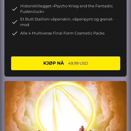
Historietillegget «Psycho Krieg and the Fantastic
Fustercluck»
Et Butt Stallion-våpenskin, våpenpynt og granat-
mod
Alle 4 Multiverse Final Form Cosmetic Packs
KJØP NÅ
49,99 USD