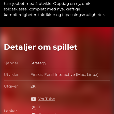
han jobbet med å utvikle. Oppdag en ny, unik
soldatklasse, komplett med nye, kraftige
kampferdigheter, taktikker og tilpasningsmuligheter.
Detaljer om spillet
Sjanger
Strategy
Sjanger
Utvikler
Firaxis, Feral Interactive (Mac, Linux)
Utvikler
Utgiver
2K
Utgiver
YouTube
X
Lenker
Lenker