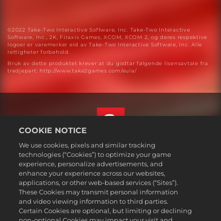
©2022 Take-Two Interactive Software, Inc. Take-Two Interactive
Software, Inc., 2K, Firaxis Games, XCOM, XCOM 2, og deres respektive
logoer er varemerker eid av Take-Two Interactive Software, Inc. Alle
rettigheter forbehold.
Bruk av dette produktet krever at du godtar følgende lisensavtale fra
tredjepart: http://www.take2games.com/eula/
COOKIE NOTICE
We use cookies, pixels and similar tracking
Norsk
technologies (“Cookies”) to optimize your game
Juridisk
experience, personalize advertisements, and
enhance your experience across our websites,
Personvernerklæring
applications, or other web-based services (“Sites”).
Retningslinjer for bruk av informasjonskapsler
These Cookies may transmit personal information
Hjelp
and video viewing information to third parties.
Certain Cookies are optional, but limiting or declining
Ikke selg eller del mine personlige opplysningere
non-optional Cookies may impact your visit and