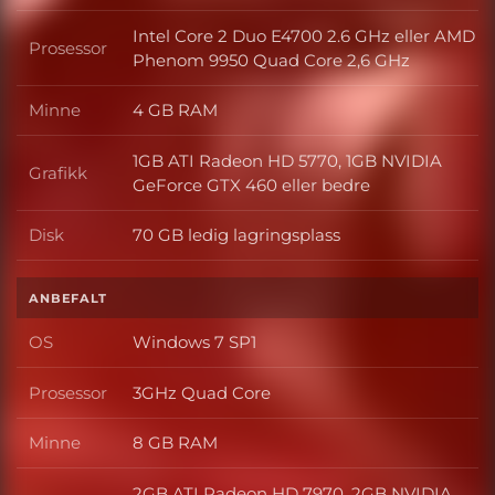
Intel Core 2 Duo E4700 2.6 GHz eller AMD
Prosessor
Prosessor
Phenom 9950 Quad Core 2,6 GHz
Minne
4 GB RAM
Minne
1GB ATI Radeon HD 5770, 1GB NVIDIA
Grafikk
Grafikk
GeForce GTX 460 eller bedre
Disk
70 GB ledig lagringsplass
Disk
ANBEFALT
OS
Windows 7 SP1
OS
Prosessor
3GHz Quad Core
Prosessor
Minne
8 GB RAM
Minne
2GB ATI Radeon HD 7970, 2GB NVIDIA