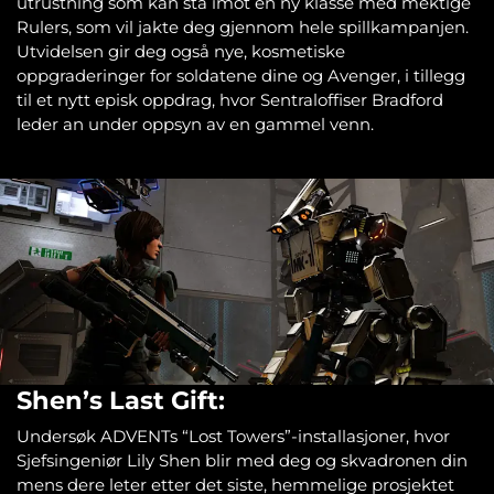
utrustning som kan stå imot en ny klasse med mektige
Rulers, som vil jakte deg gjennom hele spillkampanjen.
Utvidelsen gir deg også nye, kosmetiske
oppgraderinger for soldatene dine og Avenger, i tillegg
til et nytt episk oppdrag, hvor Sentraloffiser Bradford
leder an under oppsyn av en gammel venn.
Shen’s Last Gift:
Undersøk ADVENTs “Lost Towers”-installasjoner, hvor
Sjefsingeniør Lily Shen blir med deg og skvadronen din
mens dere leter etter det siste, hemmelige prosjektet