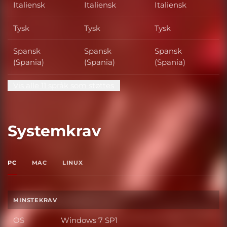
Italiensk
Italiensk
Italiensk
Tysk
Tysk
Tysk
Spansk
Spansk
Spansk
(Spania)
(Spania)
(Spania)
Vis alle 11 språk som støttes
Systemkrav
PC
MAC
LINUX
MINSTEKRAV
OS
Windows 7 SP1
OS