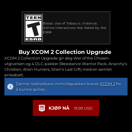
Blood
Use of Tobacco
Violence
Online Interactions Not Rated by the
ESRB
Buy XCOM 2 Collection Upgrade
XCOM 2 Collection Upgrade gir deg War of the Chosen-
utgivelsen og 4 DLC-pakker (Resistance Warrior Pack, Anarchy’s
Children, Alien Hunters, Shen’s Last Gift) med en samlet
prisrabatt.
Denne nedlastbare innholdspakken krever
XCOM 2
for
å kunne spilles
KJØP NÅ
19,99 USD