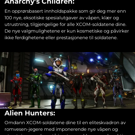
Anarchy’s Children:
En opprørsbasert innholdspakke som gir deg mer enn
100 nye, eksotiske spesialutgaver av våpen, klær og
utrustning, tilgjengelige for alle XCOM-soldatene dine.
De nye valgmulighetene er kun kosmetiske og påvirker
ikke ferdighetene eller prestasjonene til soldatene.
Alien Hunters:
Omdann XCOM-soldatene dine til en eliteskvadron av
romvesen-jegere med imponerende nye våpen og