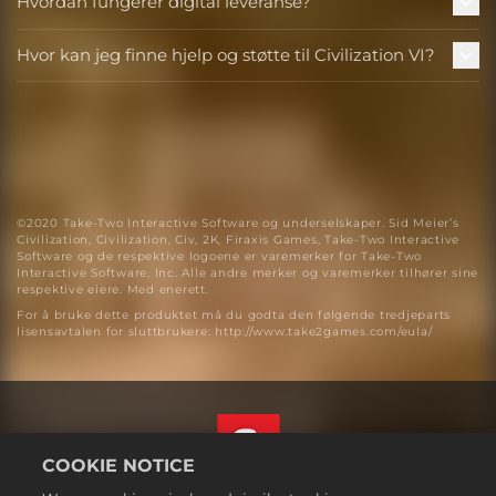
Hvordan fungerer digital leveranse?
Hvor kan jeg finne hjelp og støtte til Civilization VI?
©2020 Take-Two Interactive Software og underselskaper. Sid Meier’s
Civilization, Civilization, Civ, 2K, Firaxis Games, Take-Two Interactive
Software og de respektive logoene er varemerker for Take-Two
Interactive Software, Inc. Alle andre merker og varemerker tilhører sine
respektive eiere. Med enerett.
For å bruke dette produktet må du godta den følgende tredjeparts
lisensavtalen for sluttbrukere: http://www.take2games.com/eula/
COOKIE NOTICE