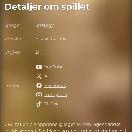
Detaljer om spillet
Sjanger
Strategy
Sjanger
Utvikler
Firaxis Games
Utvikler
Utgiver
2K
Utgiver
YouTube
X
Lenker
Facebook
Lenker
Instagram
TikTok
Civilization ble opprinnelig laget av den legendariske
spilldesigneren Sid Meier, og er et turbasert strategispill