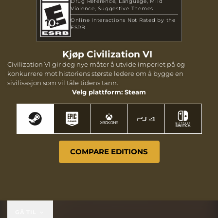
Drug Reference
Language
Mild
Violence
Suggestive Themes
Online Interactions Not Rated by the
ESRB
Kjøp Civilization VI
Civilization VI gir deg nye måter å utvide imperiet på og
konkurrere mot historiens største ledere om å bygge en
sivilisasjon som vil tåle tidens tann.
Velg plattform: Steam
COMPARE EDITIONS
GÅ TIL