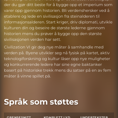
der du gjør ditt beste for å bygge opp et imperium som
varer opp gjennom historien. Bli verdenshersker ved å
etablere og lede en sivilisasjon fra steinalderen til
informasjonsalderen. Start kriger, driv diplomati, utvikle
kulturen din og beseire de største lederne gjennom
historien mens du prøver å bygge opp den største
sivilisasjonen verden har sett.
Civilization VI gir deg nye måter å samhandle med
verden på. Byene utvikler seg nå fysisk på kartet, aktiv
teknologiforskning og kultur låser opp nye muligheter
og konkurrerende ledere har sine egne baktanker
basert på historiske trekk mens du satser på en av fem
måter å vinne spillet på.
Språk som støttes
GRENSESNITT
KOMPLETT LYD
UNDERTEKSTER