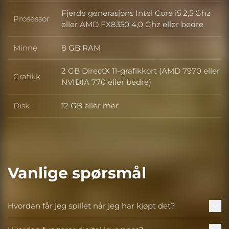
Fjerde generasjons Intel Core i5 2,5 Ghz
Prosessor
Prosessor
eller AMD FX8350 4,0 Ghz eller bedre
Minne
8 GB RAM
Minne
2 GB DirectX 11-grafikkort (AMD 7970 eller
Grafikk
Grafikk
NVIDIA 770 eller bedre)
Disk
12 GB eller mer
Disk
Vanlige spørsmål
Hvordan får jeg spillet når jeg har kjøpt det?