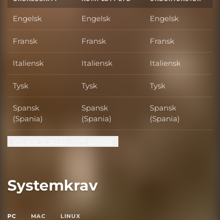
Engelsk
Engelsk
Engelsk
Fransk
Fransk
Fransk
Italiensk
Italiensk
Italiensk
Tysk
Tysk
Tysk
Spansk
Spansk
Spansk
(Spania)
(Spania)
(Spania)
Vis alle 12 språk som støttes
Systemkrav
PC
MAC
LINUX