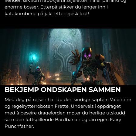
fiender, slik som rappkjefta skjeletter, haier på land og
enorme bosser. Etterpå stikker du lenger inn i
katakombene på jakt etter episk loot!
BEKJEMP ONDSKAPEN SAMMEN
Med deg på reisen har du den sindige kaptein Valentine
og regelrytterroboten Frette. Underveis i oppdraget
med å beseire dragelorden møter du herlige utskudd
som den luttspillende Bardbarian og din egen Fairy
Punchfather.