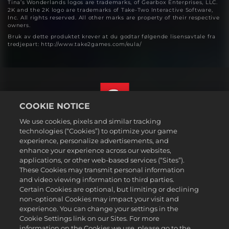
Tina’s Wonderlands logos are trademarks, of Gearbox Enterprises, LLC.
2K and the 2K logo are trademarks of Take-Two Interactive Software,
Inc. All rights reserved. All other marks are property of their respective
owners.
Bruk av dette produktet krever at du godtar følgende lisensavtale fra
tredjepart: http://www.take2games.com/eula/
COOKIE NOTICE
We use cookies, pixels and similar tracking
Norsk
technologies (“Cookies”) to optimize your game
Juridisk
experience, personalize advertisements, and
enhance your experience across our websites,
Personvernerklæring
applications, or other web-based services (“Sites”).
Retningslinjer for bruk av informasjonskapsler
These Cookies may transmit personal information
Hjelp
and video viewing information to third parties.
Certain Cookies are optional, but limiting or declining
Ikke selg eller del mine personlige opplysningere
non-optional Cookies may impact your visit and
Order Lookup & Refunds
experience. You can change your settings in the
Cookie Settings link on our Sites. For more
2K Ad Partners
information on the Cookies we use, please go to the