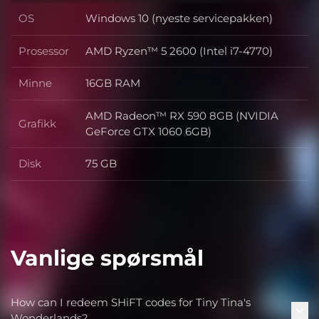
OS
Windows 10 (nyeste servicepakken)
OS
Prosessor
AMD Ryzen™ 5 2600 (Intel i7-4770)
Prosessor
Minne
16GB RAM
Minne
AMD Radeon™ RX 590 8GB (NVIDIA
Grafikk
Grafikk
GeForce GTX 1060 6GB)
Disk
75 GB
Disk
Vanlige spørsmål
How can I redeem SHiFT codes for Tiny Tina's
Wonderlands?