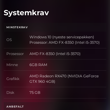
Systemkrav
MINSTEKRAV
Windows 10 (nyeste servicepakken)
OS
OS
Prosessor: AMD FX-8350 (Intel i5-3570)
Prosessor
AMD FX-8350 (Intel i5-3570)
Prosessor
Minne
6GB RAM
Minne
AMD Radeon RX470 (NVIDIA GeForce
Grafikk
Grafikk
GTX 960 4GB)
Disk
75 GB
Disk
ANBEFALT