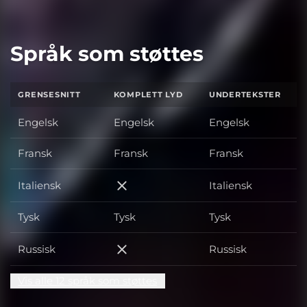
Språk som støttes
GRENSESNITT
KOMPLETT LYD
UNDERTEKSTER
Engelsk
Engelsk
Engelsk
Fransk
Fransk
Fransk
Italiensk
Italiensk
Italiensk
Tysk
Tysk
Tysk
Russisk
Russisk
Russisk
Vis alle 12 språk som støttes