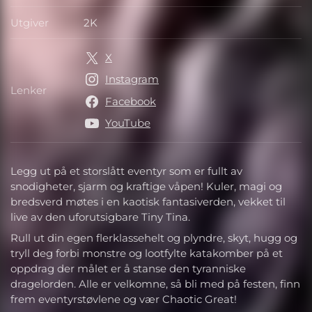
Utgiver
2K
Utgiver
X
Instagram
Lenker
Lenker
Facebook
YouTube
Legg ut på et storslått eventyr som er fullt av
snodigheter, sjarm og kraftige våpen! Kuler, magi og
bredsverd møtes i en kaotisk fantasiverden, vekket til
live av den uforutsigbare Tiny Tina.
Rull ut din egen flerklassehelt og plyndre, skyt, hugg og
tryll deg forbi monstre og lootfylte katakomber på et
oppdrag der målet er å stanse den tyranniske
dragelorden. Alle er velkomne, så bli med på festen, finn
frem eventyrstøvlene og vær Chaotic Great!