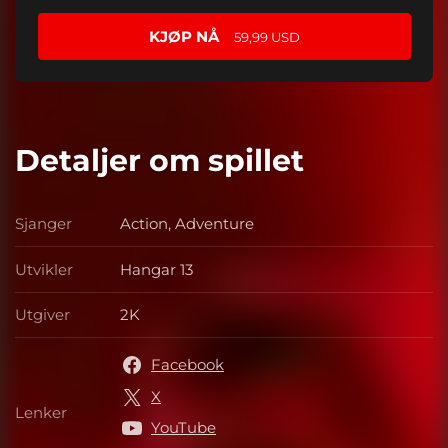
KJØP NÅ
59,99 USD
Detaljer om spillet
Sjanger
Action, Adventure
Sjanger
Utvikler
Hangar 13
Utvikler
Utgiver
2K
Utgiver
Facebook
X
Lenker
Lenker
YouTube