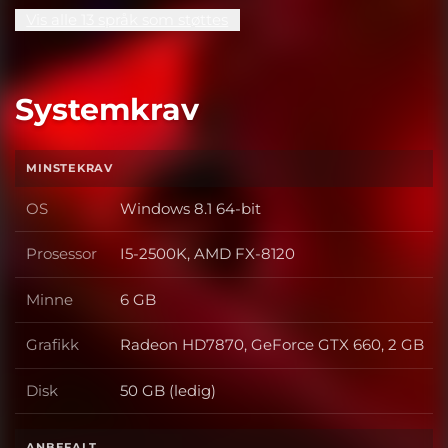
Vis alle 13 språk som støttes
Systemkrav
MINSTEKRAV
OS
Windows 8.1 64-bit
OS
Prosessor
I5-2500K, AMD FX-8120
Prosessor
Minne
6 GB
Minne
Grafikk
Radeon HD7870, GeForce GTX 660, 2 GB
Grafikk
Disk
50 GB (ledig)
Disk
ANBEFALT