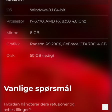
OS
Windows 8.1 64-bit
OS
Prosessor
I7-3770, AMD FX 8350 4,0 Ghz
Prosessor
Minne
8 GB
Minne
Grafikk
Radeon R9 290X, GeForce GTX 780, 4 GB
Grafikk
Disk
50 GB (ledig)
Disk
Vanlige spørsmål
Hvordan håndterer dere refusjoner og
avbestillinger?