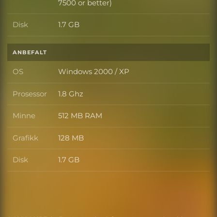
Grafikk
7500 or better)
Disk
1.7 GB
Disk
ANBEFALT
OS
Windows 2000 / XP
OS
Prosessor
1.8 Ghz
Prosessor
Minne
512 MB RAM
Minne
Grafikk
128 MB
Grafikk
Disk
1.7 GB
Disk