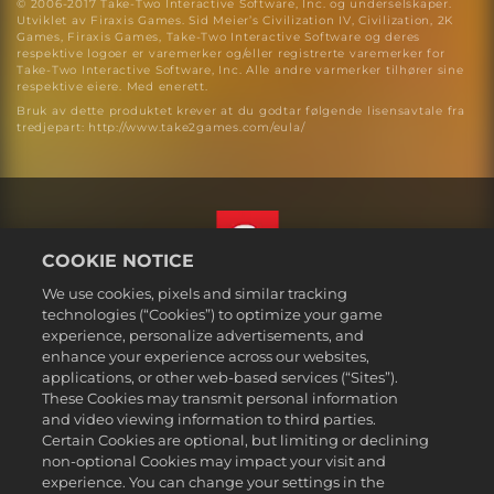
© 2006-2017 Take-Two Interactive Software, Inc. og underselskaper.
Utviklet av Firaxis Games. Sid Meier’s Civilization IV, Civilization, 2K
Games, Firaxis Games, Take-Two Interactive Software og deres
respektive logoer er varemerker og/eller registrerte varemerker for
Take-Two Interactive Software, Inc. Alle andre varmerker tilhører sine
respektive eiere. Med enerett.
Bruk av dette produktet krever at du godtar følgende lisensavtale fra
tredjepart: http://www.take2games.com/eula/
COOKIE NOTICE
We use cookies, pixels and similar tracking
Norsk
technologies (“Cookies”) to optimize your game
Juridisk
experience, personalize advertisements, and
enhance your experience across our websites,
Personvernerklæring
applications, or other web-based services (“Sites”).
Retningslinjer for bruk av informasjonskapsler
These Cookies may transmit personal information
Hjelp
and video viewing information to third parties.
Certain Cookies are optional, but limiting or declining
Ikke selg eller del mine personlige opplysningere
non-optional Cookies may impact your visit and
Order Lookup & Refunds
experience. You can change your settings in the