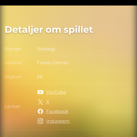
Detaljer om spillet
Sjanger
Strategy
Sjanger
Utvikler
Firaxis Games
Utvikler
Utgiver
2K
Utgiver
YouTube
X
Lenker
Lenker
Facebook
Instagram