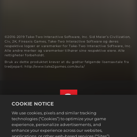
©2016-2019 Take-Two Interactive Software, Inc. Sid Meier’s Civilization,
Civ, 2K, Fireaxis Games, Take-Two Interactive Software og deres
respektive logoer er varemerker for Take-Two Interactive Software, Inc.
Alle andre merker og varemerker tilhører sine respektive eiere. Alle
rettigheter forbeholdt.
Bruk av dette produktet krever at du godtar følgende lisensavtale fra
tredjepart: http://www.take2games.com/eula/
COOKIE NOTICE
We use cookies, pixels and similar tracking
Norsk
technologies (“Cookies”) to optimize your game
Juridisk
experience, personalize advertisements, and
enhance your experience across our websites,
Personvernerklæring
applications, or other web-based services (“Sites”).