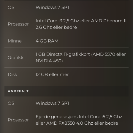
OS
Windows 7 SP1
OS
Intel Core i3 2,5 Ghz eller AMD Phenom II
Prosessor
Prosessor
2,6 Ghz eller bedre
Minne
4 GB RAM
Minne
1 GB DirectX 11-grafikkort (AMD 5570 eller
Grafikk
Grafikk
NVIDIA 450)
Disk
12 GB eller mer
Disk
ANBEFALT
OS
Windows 7 SP1
OS
Fjerde generasjons Intel Core i5 2,5 Ghz
Prosessor
Prosessor
eller AMD FX8350 4,0 Ghz eller bedre