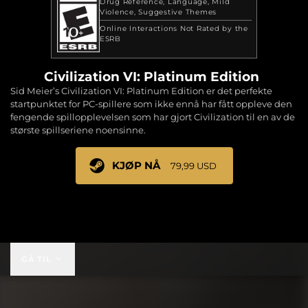
Drug Reference
Language
Mild
Violence
Suggestive Themes
Online Interactions Not Rated by the
ESRB
Civilization VI: Platinum Edition
Sid Meier’s Civilization VI: Platinum Edition er det perfekte
startpunktet for PC-spillere som ikke ennå har fått oppleve den
fengende spillopplevelsen som har gjort Civilization til en av de
største spillseriene noensinne.
KJØP NÅ
79,99 USD
79,99 USD
GÅ TIL