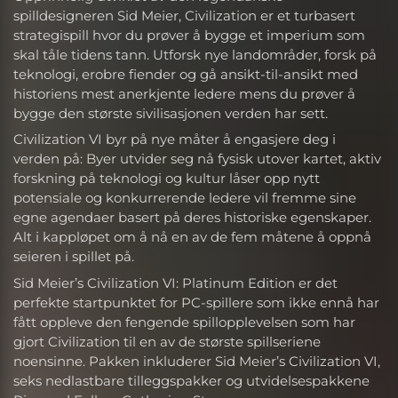
spilldesigneren Sid Meier, Civilization er et turbasert
strategispill hvor du prøver å bygge et imperium som
skal tåle tidens tann. Utforsk nye landområder, forsk på
teknologi, erobre fiender og gå ansikt-til-ansikt med
historiens mest anerkjente ledere mens du prøver å
bygge den største sivilisasjonen verden har sett.
Civilization VI byr på nye måter å engasjere deg i
verden på: Byer utvider seg nå fysisk utover kartet, aktiv
forskning på teknologi og kultur låser opp nytt
potensiale og konkurrerende ledere vil fremme sine
egne agendaer basert på deres historiske egenskaper.
Alt i kappløpet om å nå en av de fem måtene å oppnå
seieren i spillet på.
Sid Meier’s Civilization VI: Platinum Edition er det
perfekte startpunktet for PC-spillere som ikke ennå har
fått oppleve den fengende spillopplevelsen som har
gjort Civilization til en av de største spillseriene
noensinne. Pakken inkluderer Sid Meier’s Civilization VI,
seks nedlastbare tilleggspakker og utvidelsespakkene