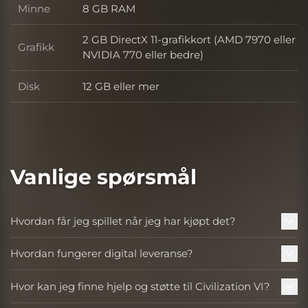
Minne
8 GB RAM
Minne
2 GB DirectX 11-grafikkort (AMD 7970 eller
Grafikk
Grafikk
NVIDIA 770 eller bedre)
Disk
12 GB eller mer
Disk
Vanlige spørsmål
Hvordan får jeg spillet når jeg har kjøpt det?
Hvordan fungerer digital leveranse?
Hvor kan jeg finne hjelp og støtte til Civilization VI?