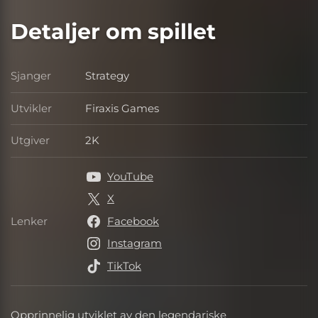
Detaljer om spillet
Sjanger
Strategy
Sjanger
Utvikler
Firaxis Games
Utvikler
Utgiver
2K
Utgiver
YouTube
X
Lenker
Facebook
Lenker
Instagram
TikTok
Opprinnelig utviklet av den legendariske