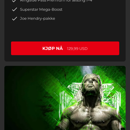
Ringside Pass Premium for sesong 1–4
Superstar Mega-Boost
Joe Hendry-pakke
KJØP NÅ
129,99 USD