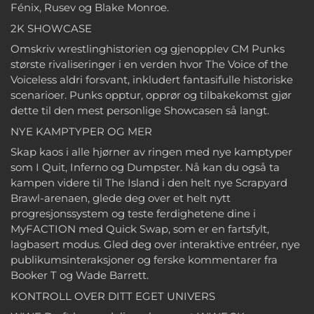
Fénix, Rusev og Blake Monroe.
2K SHOWCASE
Omskriv wrestlinghistorien og gjenopplev CM Punks
største rivaliseringer i en verden hvor The Voice of the
Voiceless aldri forsvant, inkludert fantasifulle historiske
scenarioer. Punks opptur, opprør og tilbakekomst gjør
dette til den mest personlige Showcasen så langt.
NYE KAMPTYPER OG MER
Skap kaos i alle hjørner av ringen med nye kamptyper
som I Quit, Inferno og Dumpster. Nå kan du også ta
kampen videre til The Island i den helt nye Scrapyard
Brawl-arenaen, glede deg over et helt nytt
progresjonssystem og teste ferdighetene dine i
MyFACTION med Quick Swap, som er en fartsfylt,
lagbasert modus. Gled deg over interaktive entréer, nye
publikumsinteraksjoner og ferske kommentarer fra
Booker T og Wade Barrett.
KONTROLL OVER DITT EGET UNIVERS