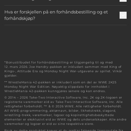
Hva er forskjellen på en forhåndsbestilling og et
forhåndskjøp?
*Bonustilbudet for forhåndsbestilling er tilgjengelig til og med
12. mars 2026. Joe Hendry-pakken er inkludert sammen med King of
Kings-, Attitude Era og Monday Night War-utgavene av spillet. Vilkår
gjelder.
** WrestleMania 42-pakken er inkludert som en del av WWE 2K25
Monday Night War Edition. Nøyaktig slippdato for innholdet i
WrestleMania 42-pakken kunngjøres senere og kan endres.
© 2014 – 2026 Take-Two Interactive Software, Inc. 2K og 2K-logoen er
registrerte varemerker eid av Take-Two Interactive Software, Inc. Alle
rettigheter forbeholdt. ™ & © 2026 WWE. Alle rettigheter forbeholdt.
All WWE-programmering, aktørnavn, bilder, likhetstrekk, slagord,
wrestling-trekk, varemerker, logoer og kopirettighetsbeskyttede
elementer er eksklusivt eid av WWE og dets underselskaper. Alle andre
varemerker og logoer er eid av sine respektive eiere.
Bruk av dette produktet krever at du godtar følgende lisensavtale fra