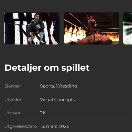
Detaljer om spillet
Sjanger
Sports, Wrestling
Sjanger
Utvikler
Visual Concepts
Utvikler
Utgiver
2K
Utgiver
Utgivelsesdato
13. mars 2026
Utgivelsesdato