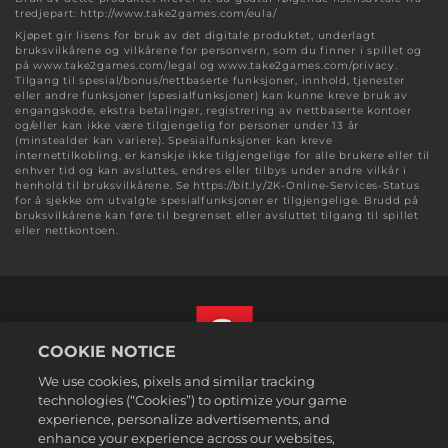
tredjepart: http://www.take2games.com/eula/
Kjøpet gir lisens for bruk av det digitale produktet, underlagt
bruksvilkårene og vilkårene for personvern, som du finner i spillet og
på www.take2games.com/legal og www.take2games.com/privacy.
Tilgang til spesial/bonus/nettbaserte funksjoner, innhold, tjenester
eller andre funksjoner (spesialfunksjoner) kan kunne kreve bruk av
engangskode, ekstra betalinger, registrering av nettbaserte kontoer
og/eller kan ikke være tilgjengelig for personer under 13 år
(minstealder kan variere). Spesialfunksjoner kan kreve
internettilkobling, er kanskje ikke tilgjengelige for alle brukere eller til
enhver tid og kan avsluttes, endres eller tilbys under andre vilkår i
henhold til bruksvilkårene. Se https://bit.ly/2K-Online-Services-Status
for å sjekke om utvalgte spesialfunksjoner er tilgjengelige. Brudd på
bruksvilkårene kan føre til begrenset eller avsluttet tilgang til spillet
eller nettkontoen.
COOKIE NOTICE
We use cookies, pixels and similar tracking
Norsk
technologies (“Cookies”) to optimize your game
Juridisk
experience, personalize advertisements, and
enhance your experience across our websites,
Personvernerklæring