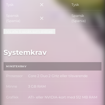
Tysk
Tysk
Tysk
Spansk
Spansk
Spansk (Spania)
(Spania)
(Spania)
Vis alle 6 språk som støttes
Systemkrav
MINSTEKRAV
Prosessor
Core 2 Duo 2 GHz eller tilsvarende
Prosessor
Minne
3 GB RAM
Minne
Grafikk
ATI- eller NVIDIA-kort med 512 MB RAM
Grafikk