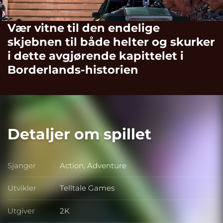
Vær vitne til den endelige
skjebnen til både helter og skurker
i dette avgjørende kapittelet i
Borderlands-historien
Detaljer om spillet
Sjanger
Action, Adventure
Sjanger
Utvikler
Telltale Games
Utvikler
Utgiver
2K
Utgiver