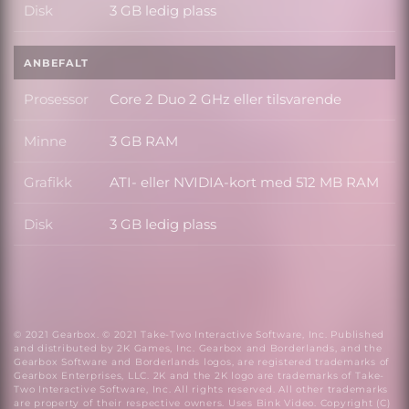
Disk
3 GB ledig plass
Disk
ANBEFALT
Prosessor
Core 2 Duo 2 GHz eller tilsvarende
Prosessor
Minne
3 GB RAM
Minne
Grafikk
ATI- eller NVIDIA-kort med 512 MB RAM
Grafikk
Disk
3 GB ledig plass
Disk
© 2021 Gearbox. © 2021 Take-Two Interactive Software, Inc. Published
and distributed by 2K Games, Inc. Gearbox and Borderlands, and the
Gearbox Software and Borderlands logos, are registered trademarks of
Gearbox Enterprises, LLC. 2K and the 2K logo are trademarks of Take-
Two Interactive Software, Inc. All rights reserved. All other trademarks
are property of their respective owners. Uses Bink Video. Copyright (C)