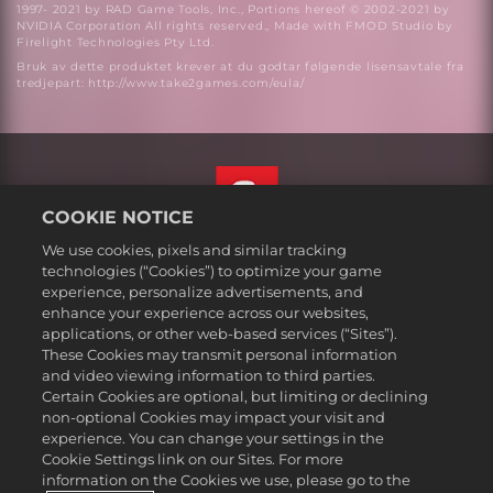
1997- 2021 by RAD Game Tools, Inc., Portions hereof © 2002-2021 by
NVIDIA Corporation All rights reserved., Made with FMOD Studio by
Firelight Technologies Pty Ltd.
Bruk av dette produktet krever at du godtar følgende lisensavtale fra
tredjepart: http://www.take2games.com/eula/
COOKIE NOTICE
We use cookies, pixels and similar tracking
Norsk
technologies (“Cookies”) to optimize your game
Juridisk
experience, personalize advertisements, and
enhance your experience across our websites,
Personvernerklæring
applications, or other web-based services (“Sites”).
Retningslinjer for bruk av informasjonskapsler
These Cookies may transmit personal information
Hjelp
and video viewing information to third parties.
Certain Cookies are optional, but limiting or declining
Ikke selg eller del mine personlige opplysningere
non-optional Cookies may impact your visit and
Order Lookup & Refunds
experience. You can change your settings in the
Cookie Settings link on our Sites. For more
2K Ad Partners
information on the Cookies we use, please go to the