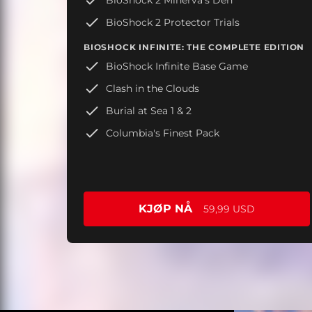
BioShock 2 Protector Trials
BIOSHOCK INFINITE: THE COMPLETE EDITION
BioShock Infinite Base Game
Clash in the Clouds
Burial at Sea 1 & 2
Columbia's Finest Pack
KJØP NÅ
59,99 USD