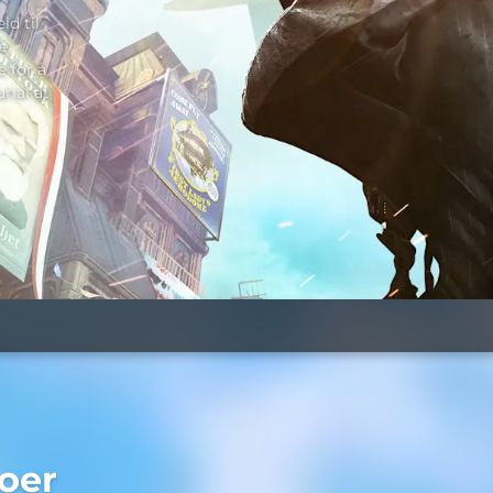
ld til
de
e for å
rial at
oer