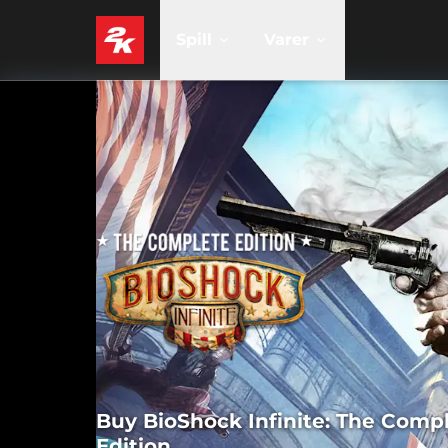
Spill
Varer
Buy BioShock Infinite: The Comp
Edition