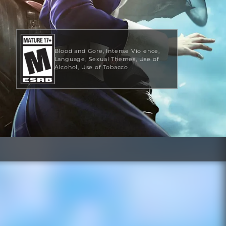
Blood and Gore
Intense Violence
Language
Sexual Themes
Use of
Alcohol
Use of Tobacco