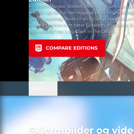
Privatetterforsker Booker DeWitt har satt seg i gje
feil folk, og nå må han legge ut på et tilsynelaten
umulig oppdrag: Reise til en by langt oppe i skyen
redde en kvinne som heter Elizabeth. Inkluderer Bu
Sea-episode 1 og 2 og Clash in the Clouds.
COMPARE EDITIONS
GÅ TIL
Skjermbilder og vide