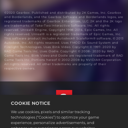
©2020 Gearbox. Published and distributed by 2K Games, Inc. Gearbox
and Borderlands, and the Gearbox Software and Borderlands logos, are
registered trademarks of Gearbox Enterprises, LLC. 2K and the 2K logo
are trademarks of Take-Two Interactive Software, Inc. All rights
reserved. Unreal® Engine, Copyright 1998-2014, Epic Games, Inc. All
rights reserved. Unreal® is a registered trademark of Epic Games, Inc.
This software product includes Autodesk® Scaleform® software, © 2013
Autodesk, Inc. All rights reserved. Uses FMOD Ex Sound System and
Firelight Technologies. Uses Bink Video. Copyright © 1997- 2020 by
RAD Game Tools Inc. Uses Oodle. Copyright © 2008- 2020 by RAD
Game Tools Inc. Bink Video and Oodle are registered trademark of RAD
Game Tools Inc. Portions hereof © 2002-2008 by NVIDIA® Corporation.
All rights reserved. All other trademarks are property of their
respective owners.
COOKIE NOTICE
We use cookies, pixels and similar tracking
Norsk
technologies (“Cookies”) to optimize your game
Juridisk
experience, personalize advertisements, and