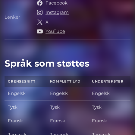
Facebook
Instagram
Lenker
Lenker
X
YouTube
Språk som støttes
GRENSESNITT
KOMPLETT LYD
UNDERTEKSTER
Engelsk
Engelsk
Engelsk
Tysk
Tysk
Tysk
Fransk
Fransk
Fransk
Japansk
Japansk
Japansk