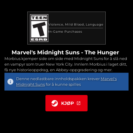
Violence
Mild Blood
Language
In-Game Purchases
Marvel's Midnight Suns - The Hunger
Morbius kjemper side om side med Midnight Suns for å slå ned
en vampyr som truer New York City. Innlem Morbius i laget ditt,
få nye historieoppdrag, en Abbey-oppgradering og mer.
Denne nedlastbare innholdspakken krever
Marvel's
Midnight Suns
for å kunne spilles
KJØP