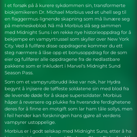
I et forsøk på å kurere sykdommen sin, transformerte
biokjemikeren Dr. Michael Morbius ved et uhell seg til
en flaggermus-lignende skapning som må livnære seg
på menneskeblod. Nå må Morbius slå seg sammen
med Midnight Suns i en rekke nye historieoppdrag for å
bekjempe en vampyrtrussel som skyller over New York
City. Ved å fullføre disse oppdragene kommer du ett
steg nærmere å låse opp et bonusoppdrag for de som
eier og fullfører alle oppdragene fra de nedlastbare
pakkene som er inkludert i Marvel's Midnight Sund
Season Pass.
Som om et vampyrutbrudd ikke var nok, har Hydra
begynt å injisere de tøffeste soldatene sin med blod fra
de levende døde for å skape supersoldater. Morbius
håper å reversere og plukke fra hverandre ferdighetene
deres for å finne en motgift som lar ham tåle sollys, men
i feil hender kan forskningen hans gjøre all verdens
vampyrer ustoppelige.
Morbius er i godt selskap med Midnight Suns, etter å ha