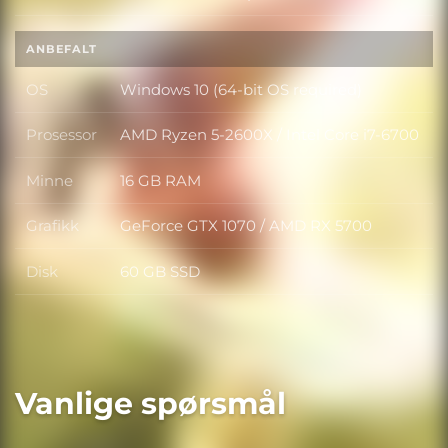
Disk
ANBEFALT
OS
Windows 10 (64-bit OS required)
OS
Prosessor
AMD Ryzen 5-2600X / Intel Core i7-6700
Prosessor
Minne
16 GB RAM
Minne
Grafikk
GeForce GTX 1070 / AMD RX 5700
Grafikk
Disk
60 GB SSD
Disk
Vanlige spørsmål