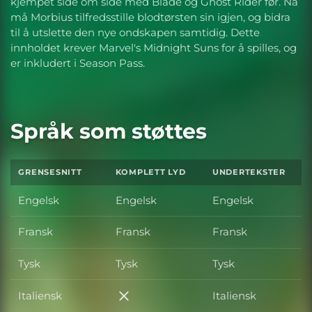
kjempet side om side med Blade og Ghost Rider før. Nå
må Morbius tilfredsstille blodtørsten sin igjen, og bidra
til å utslette den nye ondskapen samtidig. Dette
innholdet krever Marvel's Midnight Suns for å spilles, og
er inkludert i Season Pass.
Språk som støttes
GRENSESNITT
KOMPLETT LYD
UNDERTEKSTER
Engelsk
Engelsk
Engelsk
Fransk
Fransk
Fransk
Tysk
Tysk
Tysk
Italiensk
Italiensk
Italiensk