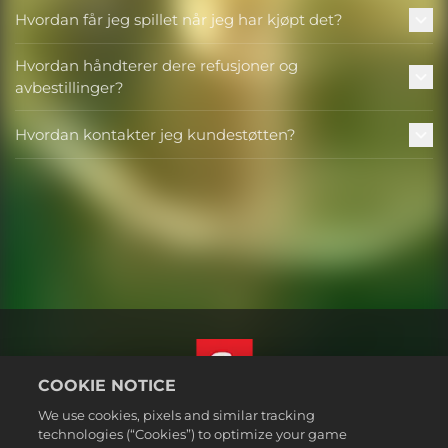
Hvordan får jeg spillet når jeg har kjøpt det?
Hvordan håndterer dere refusjoner og
avbestillinger?
Hvordan kontakter jeg kundestøtten?
COOKIE NOTICE
We use cookies, pixels and similar tracking
Norsk
technologies (“Cookies”) to optimize your game
Juridisk