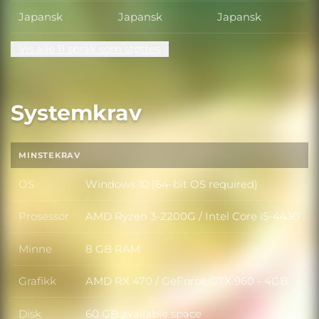
Japansk
Japansk
Japansk
Vis alle 11 språk som støttes
Systemkrav
MINSTEKRAV
OS
Windows 10 (64-bit OS required)
OS
Prosessor
AMD Ryzen 3-2200G / Intel Core i5-4430
Prosessor
Minne
8 GB RAM
Minne
Grafikk
AMD RX 470 / GeForce GTX 960 - 4GB
Grafikk
Disk
60 GB available space