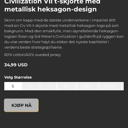
Civilization VII t-skjorte med
metallisk heksagon-design
Skinn om kapp med de største underverkene i imperiet ditt
med en Civ VII-t-skjorte med metallisk heksagon-logo på sort
bakgrunn. Med den smakfulle, men iøynefallende heksagon-
logoen foran og Sid Meier's Civilization i gullskrift på ryggen kan
du vise verden hvor høyt du elsker det nyeste kapittelet i
verdens beste strategispillserie.
60% cotton/40% sueded jersey
34,99 USD
Velg
Størrelse
S
M
L
XL
XXL
XXXL
undefined, , 0,00 USD
KJØP NÅ