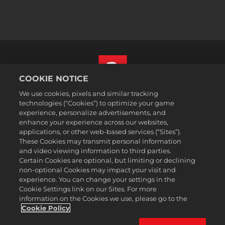
COOKIE NOTICE
We use cookies, pixels and similar tracking
Norsk
technologies (“Cookies”) to optimize your game
Juridisk
experience, personalize advertisements, and
enhance your experience across our websites,
Personvernerklæring
applications, or other web-based services (“Sites”).
Retningslinjer for bruk av informasjonskapsler
These Cookies may transmit personal information
Hjelp
and video viewing information to third parties.
Certain Cookies are optional, but limiting or declining
Ikke selg eller del mine personlige opplysningere
non-optional Cookies may impact your visit and
Order Lookup & Refunds
experience. You can change your settings in the
Cookie Settings link on our Sites. For more
2K Ad Partners
information on the Cookies we use, please go to the
©2016-2026 Take-Two Interactive Software Inc. 2K, Firaxis Games,
Cookie Policy
Civilization, and their respective logos are trademarks of Take-Two
Interactive Software, Inc. All rights reserved.