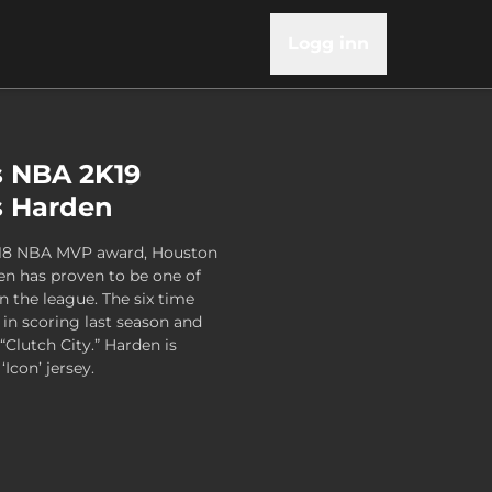
Logg inn
s NBA 2K19
es Harden
2018 NBA MVP award, Houston
n has proven to be one of
 the league. The six time
 in scoring last season and
“Clutch City.” Harden is
Icon’ jersey.
 Series 1 - James Harden, , 14,99 USD