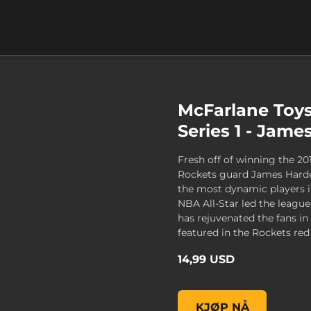
McFarlane Toy
Series 1 - Jam
Fresh off of winning the 
Rockets guard James Harde
the most dynamic players in
NBA All-Star led the league
has rejuvenated the fans in 
featured in the Rockets red ‘
14,99 USD
McFarlane Toys NBA 2K19
KJØP NÅ