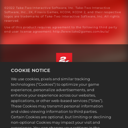
©2022 Take-Two Interactive Software, Inc. Take-Two Interactive
Software, Inc., 2K, Firaxis Games, XCOM, XCOM 2, and their respective
logos are trademarks of Take-Two Interactive Software, Inc. All rights
reserved.
Use of this product requires agreement to the following third party
end user license agreement: http://www.take2games.com/eula/
COOKIE NOTICE
ไทย
We use cookies, pixels and similar tracking
กฎหมาย
technologies (“Cookies”) to optimize your game
experience, personalize advertisements, and
นโยบายความเป็นส่วนตัว
enhance your experience across our websites,
นโยบายคุกกี้
applications, or other web-based services (“Sites”).
These Cookies may transmit personal information
ส่วนช่วยเหลือ
and video viewing information to third parties.
ห้ามขายหรือแบ่งปันข้อมูลส่วนบุคคลของฉัน
Certain Cookies are optional, but limiting or declining
Order Lookup & Refunds
non-optional Cookies may impact your visit and
experience. You can change your settings in the